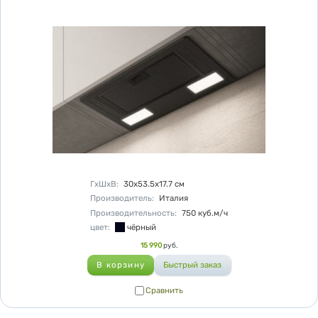
Характеристики
ГхШхВ
:
30х53.5х17.7
см
Производитель
:
Италия
Производительность
:
750
куб.м/ч
цвет
:
чёрный
Цена
15 990
руб.
Сравнить
Сравнить