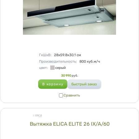
Характеристики
ГхШхВ
:
28х59.8х30.1
см
Производительность
:
800
куб.м/ч
цвет
:
серый
Цена
30 990
руб.
Сравнить
Сравнить
Вытяжка ELICA ELITE 26 IX/A/60