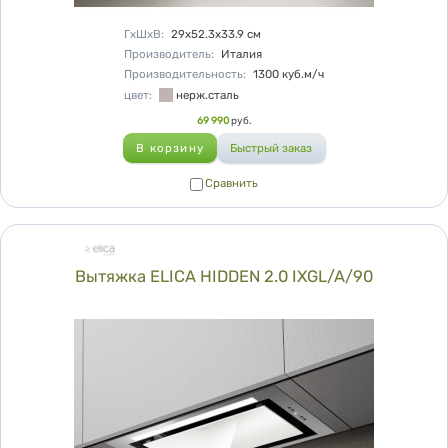
Характеристики
ГхШхВ
:
29х52.3х33.9
см
Производитель
:
Италия
Производительность
:
1300
куб.м/ч
цвет
:
нерж.сталь
Цена
69 990
руб.
Сравнить
Сравнить
Вытяжка ELICA HIDDEN 2.0 IXGL/A/90