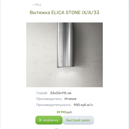
Вытяжка ELICA STONE IX/A/33
Характеристики
ГхШхВ
:
33х33х115
см
Производитель
:
Италия
Производительность
:
900
куб.м/ч
Цена
59 990
руб.