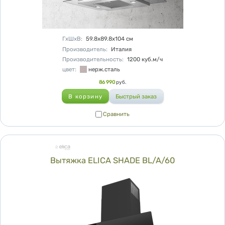
Характеристики
ГхШхВ
:
59.8х89.8х104
см
Производитель
:
Италия
Производительность
:
1200
куб.м/ч
цвет
:
нерж.сталь
Цена
86 990
руб.
Сравнить
Сравнить
Вытяжка ELICA SHADE BL/A/60