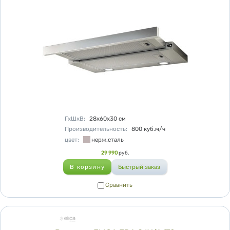
Характеристики
ГхШхВ
:
28х60х30
см
Производительность
:
800
куб.м/ч
цвет
:
нерж.сталь
Цена
29 990
руб.
Сравнить
Сравнить