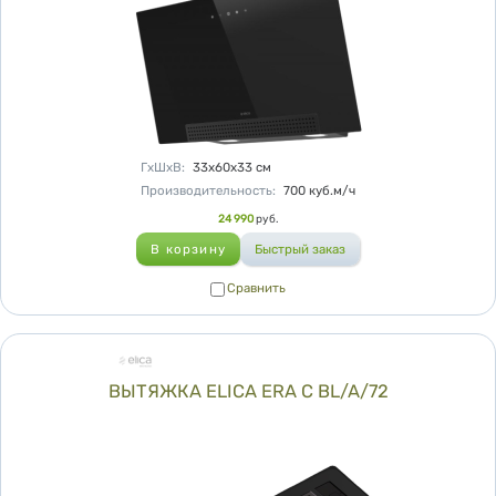
Характеристики
ГхШхВ
:
33х60х33
см
Производительность
:
700
куб.м/ч
Цена
24 990
руб.
Сравнить
Сравнить
ВЫТЯЖКА ELICA ERA C BL/A/72