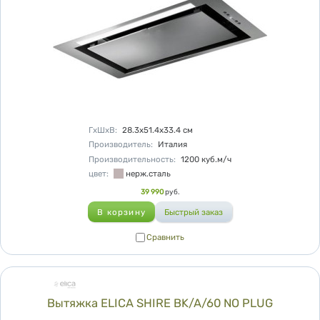
Характеристики
ГхШхВ
:
28.3х51.4х33.4
см
Производитель
:
Италия
Производительность
:
1200
куб.м/ч
цвет
:
нерж.сталь
Цена
39 990
руб.
Сравнить
Сравнить
Вытяжка ELICA SHIRE BK/A/60 NO PLUG