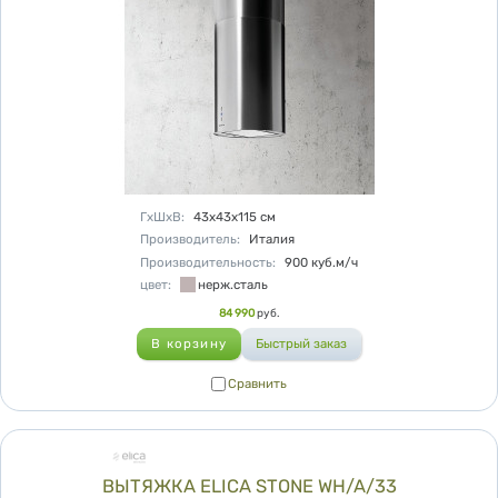
Характеристики
ГхШхВ
:
43х43х115
см
Производитель
:
Италия
Производительность
:
900
куб.м/ч
цвет
:
нерж.сталь
Цена
84 990
руб.
Сравнить
Сравнить
ВЫТЯЖКА ELICA STONE WH/A/33