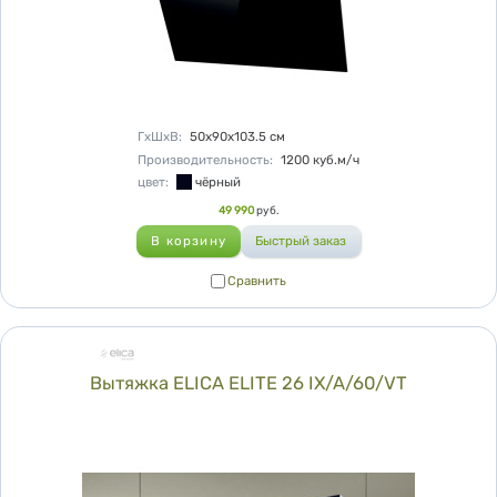
Характеристики
ГхШхВ
:
50х90х103.5
см
Производительность
:
1200
куб.м/ч
цвет
:
чёрный
Цена
49 990
руб.
Сравнить
Сравнить
Вытяжка ELICA ELITE 26 IX/A/60/VT