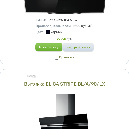
Характеристики
ГхШхВ
:
32.5х90х104.5
см
Производительность
:
1200
куб.м/ч
цвет
:
чёрный
Цена
29 990
руб.
Сравнить
Сравнить
Вытяжка ELICA STRIPE BL/A/90/LX