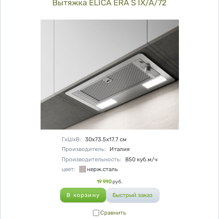
Вытяжка ELICA ERA S IX/A/72
Характеристики
ГхШхВ
:
30х73.5х17.7
см
Производитель
:
Италия
Производительность
:
850
куб.м/ч
цвет
:
нерж.сталь
Цена
19 990
руб.
Сравнить
Сравнить