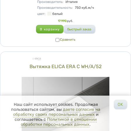
Производитель
:
Италия
Производительность
:
750
куб.м/ч
цвет
:
белый
Цена
17 990
руб.
Сравнить
Сравнить
Вытяжка ELICA ERA C WH/A/52
Наш сайт использует cookies. Продолжая
OK
пользоваться сайтом, вы
даете согласие на
обработку своих персональных данных
и
соглашаетесь с
Политикой в отношении
обработки персональных данных
.