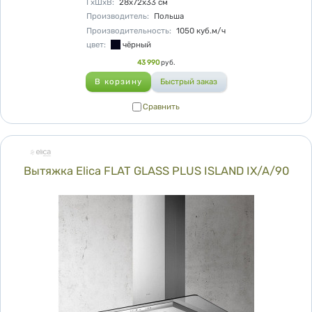
ГхШхВ
:
28х72х33
см
Производитель
:
Польша
Производительность
:
1050
куб.м/ч
цвет
:
чёрный
Цена
43 990
руб.
Сравнить
Сравнить
Вытяжка Elica FLAT GLASS PLUS ISLAND IX/A/90