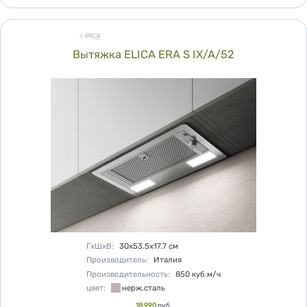
Вытяжка ELICA ERA S IX/A/52
Характеристики
ГхШхВ
:
30х53.5х17.7
см
Производитель
:
Италия
Производительность
:
850
куб.м/ч
цвет
:
нерж.сталь
Цена
18 990
руб.