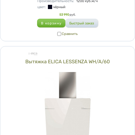
Производительность
:
1200
куб.м/ч
цвет
:
чёрный
Цена
53 990
руб.
Сравнить
Сравнить
Вытяжка ELICA LESSENZA WH/A/60