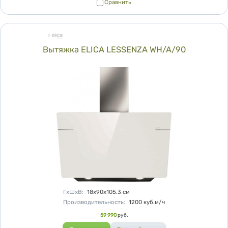
Сравнить
Сравнить
Вытяжка ELICA LESSENZA WH/A/90
Характеристики
ГхШхВ
:
18х90х105.3
см
Производительность
:
1200
куб.м/ч
Цена
59 990
руб.