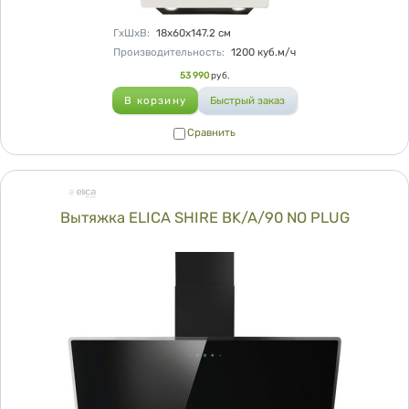
Характеристики
ГхШхВ
:
18х60х147.2
см
Производительность
:
1200
куб.м/ч
Цена
53 990
руб.
Сравнить
Сравнить
Вытяжка ELICA SHIRE BK/A/90 NO PLUG