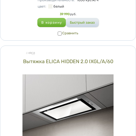
Производительность
:
1050
куб.м/ч
цвет
:
белый
Цена
39 990
руб.
Сравнить
Сравнить
Вытяжка ELICA HIDDEN 2.0 IXGL/A/60