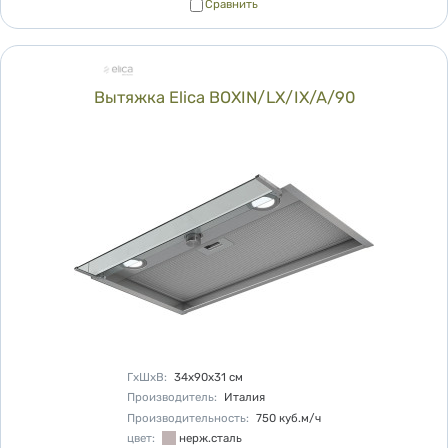
Сравнить
Сравнить
Вытяжка Elica BOXIN/LX/IX/A/90
Характеристики
ГхШхВ
:
34х90х31
см
Производитель
:
Италия
Производительность
:
750
куб.м/ч
цвет
:
нерж.сталь