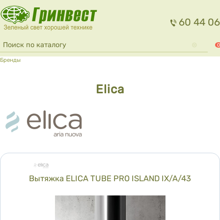
Перейти к основному содержанию
60 44 06
Форма поиска
Поиск
0
Вы здесь
Бренды
Elica
Вытяжка ELICA TUBE PRO ISLAND IX/A/43