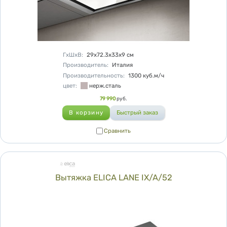
Характеристики
ГхШхВ
:
29х72.3х33х9
см
Производитель
:
Италия
Производительность
:
1300
куб.м/ч
цвет
:
нерж.сталь
Цена
79 990
руб.
Сравнить
Сравнить
Вытяжка ELICA LANE IX/A/52