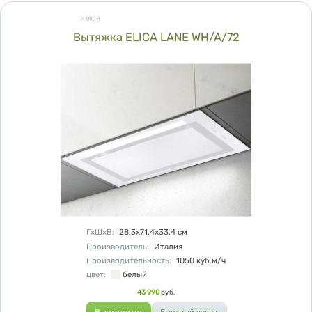
Вытяжка ELICA LANE WH/A/72
Характеристики
ГхШхВ
:
28.3х71.4х33.4
см
Производитель
:
Италия
Производительность
:
1050
куб.м/ч
цвет
:
белый
Цена
43 990
руб.