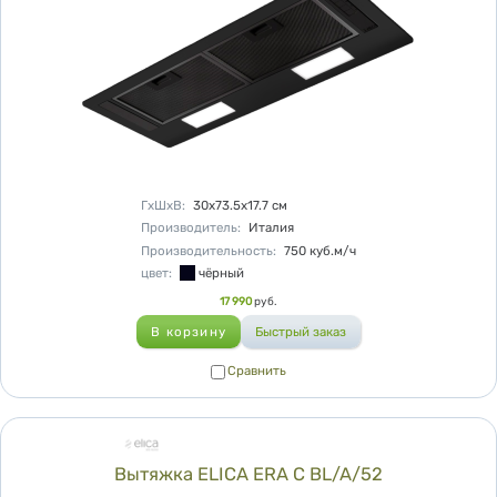
Характеристики
ГхШхВ
:
30х73.5х17.7
см
Производитель
:
Италия
Производительность
:
750
куб.м/ч
цвет
:
чёрный
Цена
17 990
руб.
Сравнить
Сравнить
Вытяжка ELICA ERA C BL/A/52