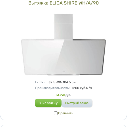
Вытяжка ELICA SHIRE WH/A/90
Характеристики
ГхШхВ
:
32.5х90х104.5
см
Производительность
:
1200
куб.м/ч
Цена
34 990
руб.
Сравнить
Сравнить