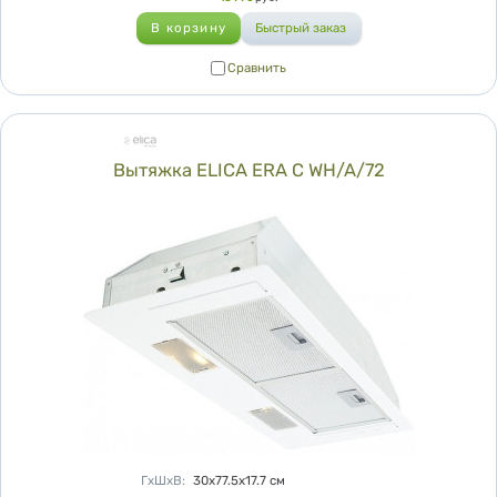
Сравнить
Сравнить
Вытяжка ELICA ERA C WH/A/72
Характеристики
ГхШхВ
:
30х77.5х17.7
см