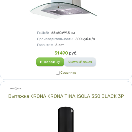
Характеристики
ГхШхВ
:
65х60х99.5
см
Производительность
:
800
куб.м/ч
Гарантия
:
5 лет
Цена
31 490
руб.
Сравнить
Сравнить
Вытяжка KRONA KRONA TINA ISOLA 350 BLACK 3P