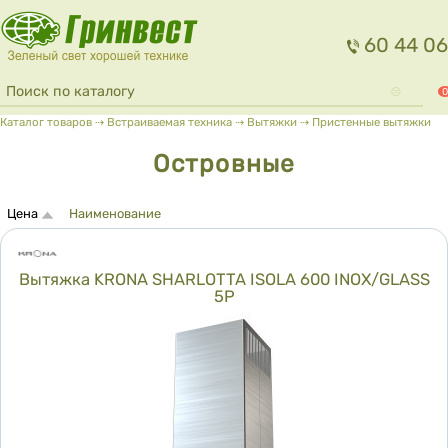
Перейти к основному содержанию
60 44 06
Форма поиска
Поиск
0
Вы здесь
Каталог товаров
⇢
Встраиваемая техника
⇢
Вытяжки
⇢
Пристенные вытяжки
Островные
Сортировка
Цена
Наименование
Вытяжка KRONA SHARLOTTA ISOLA 600 INOX/GLASS
5P