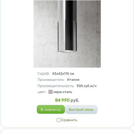
Характеристики
ГхШхВ
:
43х43х115
см
Производитель
:
Италия
Производительность
:
900
куб.м/ч
цвет
:
нерж.сталь
Цена
84 990
руб.
Сравнить
Сравнить