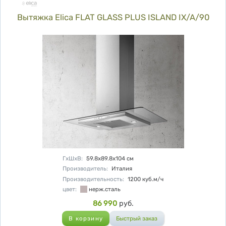
Вытяжка Elica FLAT GLASS PLUS ISLAND IX/A/90
Характеристики
ГхШхВ
:
59.8х89.8х104
см
Производитель
:
Италия
Производительность
:
1200
куб.м/ч
цвет
:
нерж.сталь
Цена
86 990
руб.