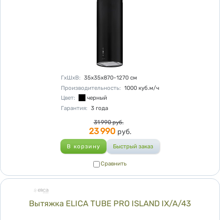
Характеристики
ГхШхВ
:
35x35x870-1270
см
Производительность
:
1000
куб.м/ч
Цвет
:
черный
Гарантия
:
3 года
Цена
31 990
руб.
23 990
руб.
Сравнить
Сравнить
Вытяжка ELICA TUBE PRO ISLAND IX/A/43