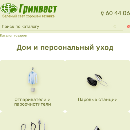
Перейти к основному содержанию
60 44 06
Форма поиска
Поиск
0
Вы здесь
Каталог товаров
Дом и персональный уход
Дочерние категории
Отпариватели и
Паровые станции
пароочистители