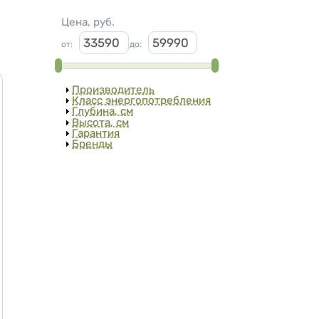
Цена, руб.
от
:
до
:
Показать
Производитель
Показать
Класс энергопотребления
Показать
Глубина, см
Показать
Высота, см
Показать
Гарантия
Показать
Бренды