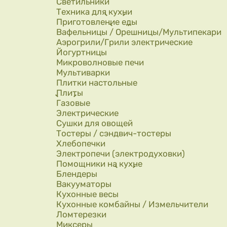
Светильники
Техника для кухни
Приготовление еды
Вафельницы / Орешницы/Мультипекари
Аэрогрили/Грили электрические
Йогуртницы
Микроволновые печи
Мультиварки
Плитки настольные
Плиты
Газовые
Электрические
Сушки для овощей
Тостеры / сэндвич-тостеры
Хлебопечки
Электропечи (электродуховки)
Помощники на кухне
Блендеры
Вакууматоры
Кухонные весы
Кухонные комбайны / Измельчители
Ломтерезки
Миксеры