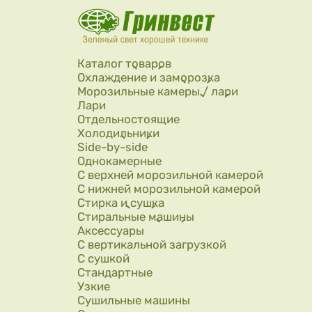
Перейти к основному содержанию
Каталог товаров
Охлаждение и заморозка
Морозильные камеры / лари
Лари
Отдельностоящие
Холодильники
Side-by-side
Однокамерные
С верхней морозильной камерой
С нижней морозильной камерой
Стирка и сушка
Стиральные машины
Аксессуары
С вертикальной загрузкой
С сушкой
Стандартные
Узкие
Сушильные машины