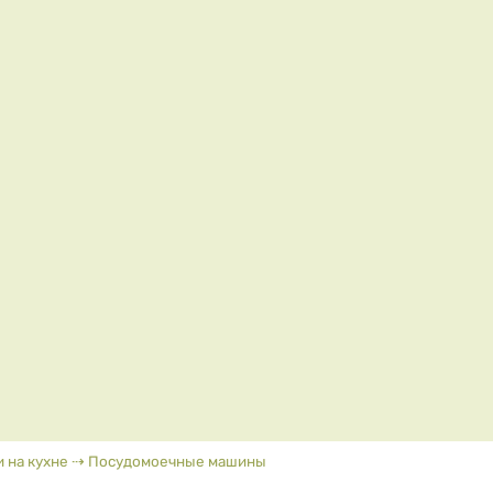
 на кухне
⇢
Посудомоечные машины