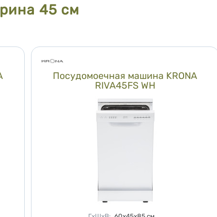
рина 45 см
A
Посудомоечная машина KRONA
RIVA45FS WH
Характеристики
ГхШхВ
:
60х45х85
см