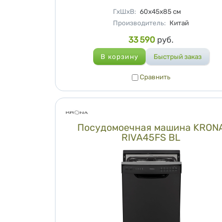
Характеристики
ГхШхВ
:
60х45х85
см
Производитель
:
Китай
Цена
33 590
руб.
Сравнить
Сравнить
Посудомоечная машина KRON
RIVA45FS BL