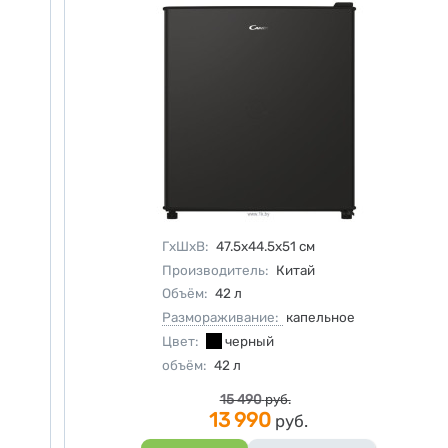
Характеристики
ГхШхВ
:
47.5х44.5х51
см
Производитель
:
Китай
Объём
:
42
л
Размораживание:
капельное
Цвет
:
черный
объём
:
42
л
Цена
15 490
руб.
13 990
руб.