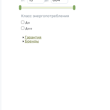
от
:
до
:
Класс энергопотребления
A+
A++
Показать
Гарантия
Показать
Бренды