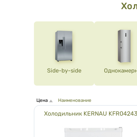
Хо
Доч
Side-by-side
Однокамер
Сортировка
Цена
Наименование
Холодильник KERNAU KFR0424