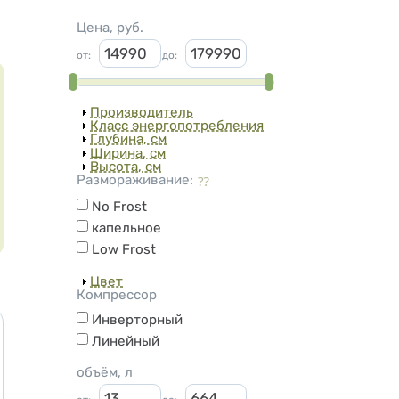
Цена, руб.
от
:
до
:
Показать
Производитель
Показать
Класс энергопотребления
Показать
Глубина, см
Показать
Ширина, см
Показать
Высота, см
Размораживание:
No Frost
капельное
Low Frost
Показать
Цвет
Компрессор
Инверторный
Линейный
объём, л