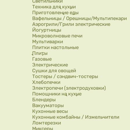
Светильники
Техника для кухни
Приготовление еды
Вафельницы / Орешницы/Мультипекари
Аэрогрили/Грили электрические
Йогуртницы
Микроволновые печи
Мультиварки
Плитки настольные
Плиты
Газовые
Электрические
Сушки для овощей
Тостеры / сэндвич-тостеры
Хлебопечки
Электропечи (электродуховки)
Помощники на кухне
Блендеры
Вакууматоры
Кухонные весы
Кухонные комбайны / Измельчители
Ломтерезки
Миксеры