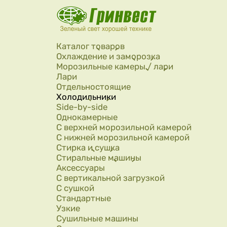
Перейти к основному содержанию
Каталог товаров
Охлаждение и заморозка
Морозильные камеры / лари
Лари
Отдельностоящие
Холодильники
Side-by-side
Однокамерные
С верхней морозильной камерой
С нижней морозильной камерой
Стирка и сушка
Стиральные машины
Аксессуары
С вертикальной загрузкой
С сушкой
Стандартные
Узкие
Сушильные машины