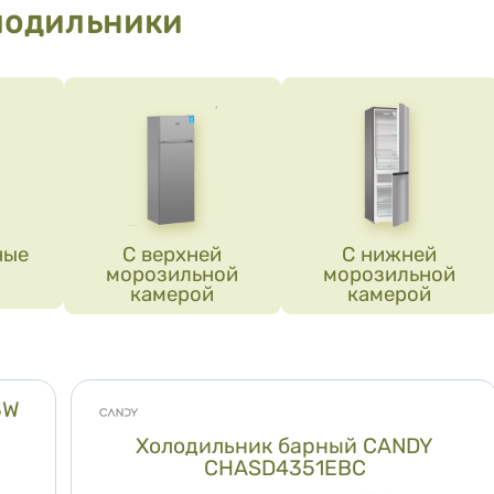
лодильники
ерние категории
ные
С верхней
С нижней
морозильной
морозильной
камерой
камерой
3W
Холодильник барный CANDY
CHASD4351EBC