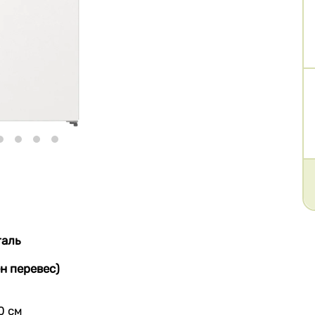
таль
н перевес)
0 см