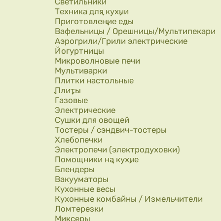
Светильники
Техника для кухни
Приготовление еды
Вафельницы / Орешницы/Мультипекари
Аэрогрили/Грили электрические
Йогуртницы
Микроволновые печи
Мультиварки
Плитки настольные
Плиты
Газовые
Электрические
Сушки для овощей
Тостеры / сэндвич-тостеры
Хлебопечки
Электропечи (электродуховки)
Помощники на кухне
Блендеры
Вакууматоры
Кухонные весы
Кухонные комбайны / Измельчители
Ломтерезки
Миксеры