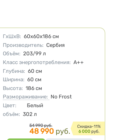
Характеристики
ГхШхВ
:
60х60х186
см
Производитель
:
Сербия
Объём
:
203/99
л
Класс энергопотребления
:
A++
Глубина
:
60
см
Ширина
:
60
см
Высота
:
186
см
Размораживание:
No Frost
Цвет
:
Белый
объём
:
302
л
Цена
54 990
руб.
Cкидка-
11%
48 990
руб.
6 000
руб.