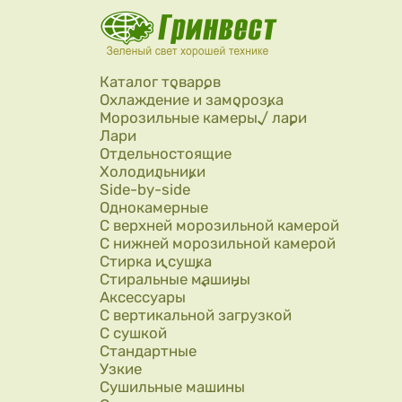
Перейти к основному содержанию
Каталог товаров
Охлаждение и заморозка
Морозильные камеры / лари
Лари
Отдельностоящие
Холодильники
Side-by-side
Однокамерные
С верхней морозильной камерой
С нижней морозильной камерой
Стирка и сушка
Стиральные машины
Аксессуары
С вертикальной загрузкой
С сушкой
Стандартные
Узкие
Сушильные машины