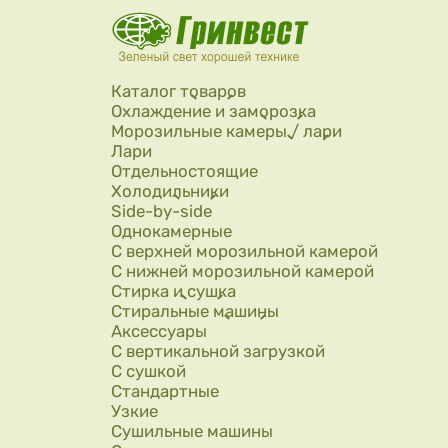
Перейти к основному содержанию
Каталог товаров
Охлаждение и заморозка
Морозильные камеры / лари
Лари
Отдельностоящие
Холодильники
Side-by-side
Однокамерные
С верхней морозильной камерой
С нижней морозильной камерой
Стирка и сушка
Стиральные машины
Аксессуары
С вертикальной загрузкой
С сушкой
Стандартные
Узкие
Сушильные машины