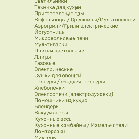
Светильники
Техника для кухни
Приготовление еды
Вафельницы / Орешницы/Мультипекари
Аэрогрили/Грили электрические
Йогуртницы
Микроволновые печи
Мультиварки
Плитки настольные
Плиты
Газовые
Электрические
Сушки для овощей
Тостеры / сэндвич-тостеры
Хлебопечки
Электропечи (электродуховки)
Помощники на кухне
Блендеры
Вакууматоры
Кухонные весы
Кухонные комбайны / Измельчители
Ломтерезки
Миксеры