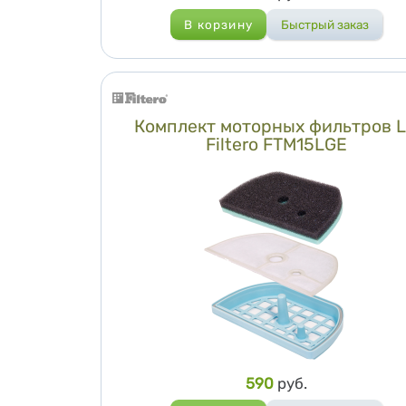
Комплект моторных фильтров 
Filtero FTM15LGE
Цена
590
руб.