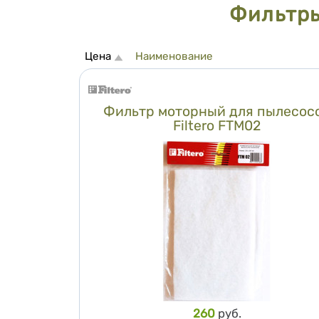
Фильтры
Сортировка
Цена
Наименование
Фильтр моторный для пылесос
Filtero FTM02
Цена
260
руб.