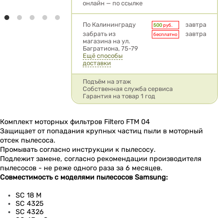
онлайн — по ссылке
Условия доставки
По Калининграду
завтра
500
руб.
забрать из
завтра
бесплатно
магазина на ул.
Багратиона, 75-79
Ещё способы
доставки
Подъём на этаж
Собственная служба сервиса
Гарантия на товар 1 год
Комплект моторных фильтров Filtero FTM 04
Защищает от попадания крупных частиц пыли в моторный
отсек пылесоса.
Промывать согласно инструкции к пылесосу.
Подлежит замене, согласно рекомендации производителя
пылесосов - не реже одного раза за 6 месяцев.
Совместимость с моделями пылесосов Samsung:
SC 18 M
SC 4325
SC 4326