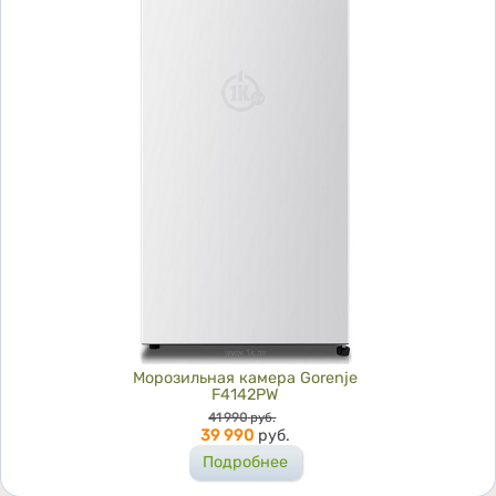
Морозильная камера Gorenje
F4142PW
Цена
41 990
руб.
39 990
руб.
Подробнее