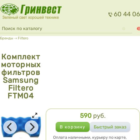
Перейти к основному содержанию
60 44 06
Форма поиска
Поиск
0
Вы здесь
Бренды
⇢
Filtero
Комплект
моторных
фильтров
Samsung
Filtero
FTM04
590
руб.
Цена
Оплата наличными, курьеру по карте,