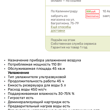
онлайн — по ссылке
Условия доставки
По Калининграду
10 А
500
руб.
забрать из
завт
бесплатно
магазина на ул.
Багратиона, 75-79
Ещё способы
доставки
Подъём на этаж
Собственная служба сервиса
Гарантия на товар 1 год
Назначение прибора увлажнение воздуха
Потребляемая мощность 110 Вт
Обслуживаемая площадь 45 кв.м
Увлажнение
Тип увлажнителя ультразвуковой
Продолжительность работы 45 ч
Емкость резервуара для воды 5 л
Расход воды 450 мл/ч
Поддерживаемая влажность 30-75% %
Гигростат есть
Деминерализующий картридж есть
Предварительный нагрев воды есть