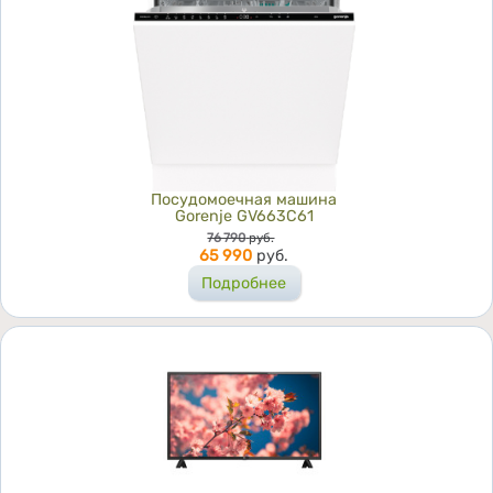
Посудомоечная машина
Gorenje GV663C61
Цена
76 790
руб.
65 990
руб.
Подробнее