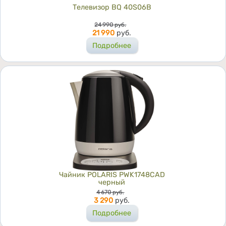
Телевизор BQ 40S06B
Цена
24 990
руб.
21 990
руб.
Подробнее
Чайник POLARIS PWK1748CAD
черный
Цена
4 670
руб.
3 290
руб.
Подробнее