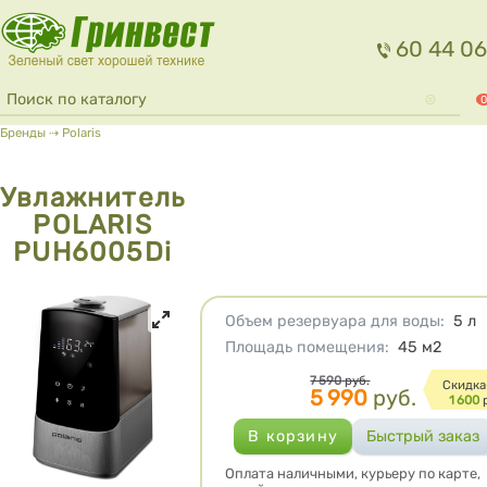
Перейти к основному содержанию
60 44 06
Форма поиска
Поиск
0
Вы здесь
Бренды
⇢
Polaris
Увлажнитель
POLARIS
PUH6005Di
Характеристики
Объем резервуара для воды
:
5
л
Площадь помещения
:
45
м2
Цена
7 590
руб.
Cкидка
5 990
руб.
1 600
Оплата наличными, курьеру по карте,