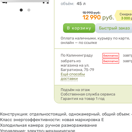
объём
:
45
л
Цена
15 990
руб.
Cкидка
12 990
руб.
3 000
Оплата наличными, курьеру по карте,
онлайн — по ссылке
Условия доставки
По Калининграду
завт
бесплатно
забрать из
завт
бесплатно
магазина на ул.
Багратиона, 75-79
Ещё способы
доставки
Подъём на этаж
Собственная служба сервиса
Гарантия на товар 1 год
Конструкция: отдельностоящий, однокамерный, общий объем: 
Класс энергоэффективности: новая маркировка E
Холодильная камера: ручное размораживание
Управление: электро-механическое