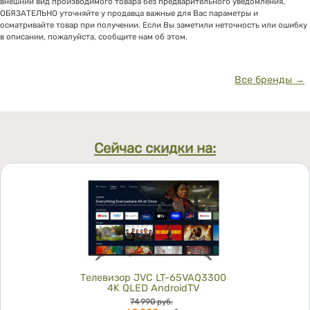
внешний вид производимого товара без предварительного уведомления,
ОБЯЗАТЕЛЬНО уточняйте у продавца важные для Вас параметры и
осматривайте товар при получении. Если Вы заметили неточность или ошибку
в описании, пожалуйста, сообщите нам об этом.
Все бренды →
Сейчас скидки на:
Телевизор JVC LT-65VAQ3300
4K QLED AndroidTV
Цена
74 990
руб.