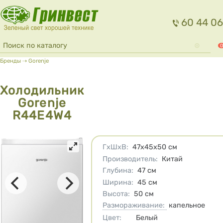
Перейти к основному содержанию
60 44 06
Форма поиска
Поиск
0
Вы здесь
Бренды
⇢
Gorenje
Холодильник
Gorenje
R44E4W4
Характеристики
ГхШхВ
:
47х45х50
см
Производитель
:
Китай
Глубина
:
47
см
Ширина
:
45
см
Высота
:
50
см
Размораживание:
капельное
Цвет
:
Белый