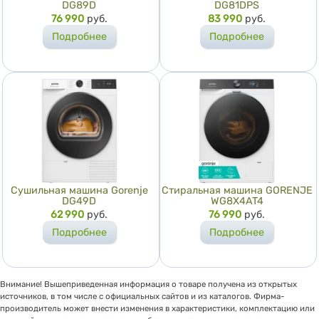
DG89D
DG81DPS
Цена
76 990
руб.
Цена
83 990
руб.
Подробнее
Подробнее
Сушильная машина Gorenje
Стиральная машина GORENJE
DG49D
WG8X4AT4
Цена
62 990
руб.
Цена
76 990
руб.
Подробнее
Подробнее
Внимание! Вышеприведенная информация о товаре получена из открытых
источников, в том числе с официальных сайтов и из каталогов. Фирма-
производитель может внести изменения в характеристики, комплектацию или