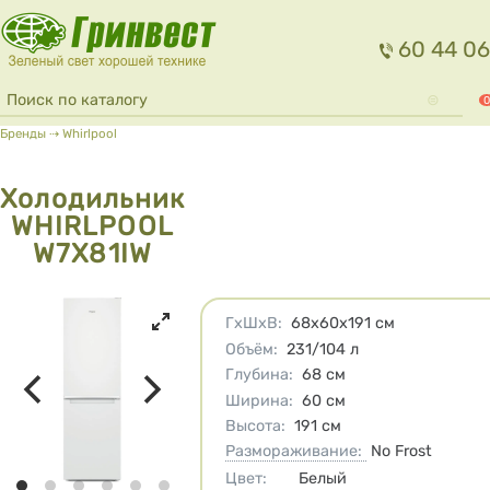
Перейти к основному содержанию
60 44 06
Форма поиска
Поиск
0
Вы здесь
Бренды
⇢
Whirlpool
Холодильник
WHIRLPOOL
W7X81IW
Характеристики
ГхШхВ
:
68х60х191
см
Объём
:
231/104
л
Глубина
:
68
см
Ширина
:
60
см
Высота
:
191
см
Размораживание:
No Frost
Цвет
:
Белый