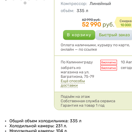
Компрессор
:
Линейный
объём
:
335
л
Цена
62 990
руб.
Cкидка
52 990
руб.
10 000
Оплата наличными, курьеру по карте,
онлайн — по ссылке
Условия доставки
По Калининграду
10 Ав
бесплатно
забрать из
сегод
бесплатно
магазина на ул.
Багратиона, 75-79
Ещё способы
доставки
Подъём на этаж
Собственная служба сервиса
Гарантия на товар 1 год
Общий объем холодильника: 335 л
Холодильной камеры: 231 л.
Морозильной камеры: 104 л.