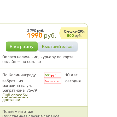
Цена
2 790
руб.
Cкидка-
29%
1 990
руб.
800
руб.
Оплата наличными, курьеру по карте,
онлайн — по ссылке
Условия доставки
По Калининграду
10 Авг
500
руб.
забрать из
сегодня
бесплатно
магазина на ул.
Багратиона, 75-79
Ещё способы
доставки
Подъём на этаж
Собственная служба сервиса