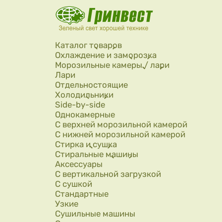
Перейти к основному содержанию
Каталог товаров
Охлаждение и заморозка
Морозильные камеры / лари
Лари
Отдельностоящие
Холодильники
Side-by-side
Однокамерные
С верхней морозильной камерой
С нижней морозильной камерой
Стирка и сушка
Стиральные машины
Аксессуары
С вертикальной загрузкой
С сушкой
Стандартные
Узкие
Сушильные машины