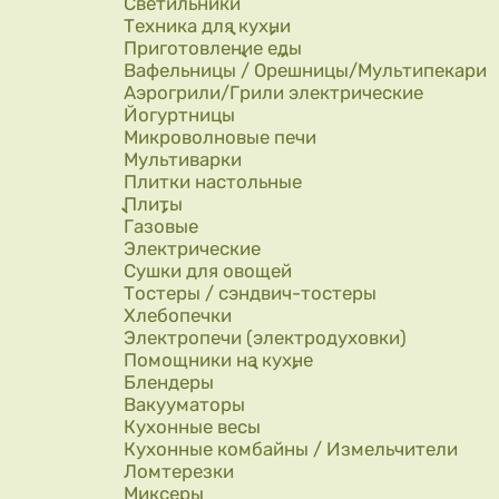
Светильники
Техника для кухни
Приготовление еды
Вафельницы / Орешницы/Мультипекари
Аэрогрили/Грили электрические
Йогуртницы
Микроволновые печи
Мультиварки
Плитки настольные
Плиты
Газовые
Электрические
Сушки для овощей
Тостеры / сэндвич-тостеры
Хлебопечки
Электропечи (электродуховки)
Помощники на кухне
Блендеры
Вакууматоры
Кухонные весы
Кухонные комбайны / Измельчители
Ломтерезки
Миксеры