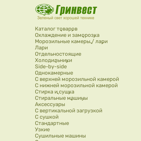
Перейти к основному содержанию
Каталог товаров
Охлаждение и заморозка
Морозильные камеры / лари
Лари
Отдельностоящие
Холодильники
Side-by-side
Однокамерные
С верхней морозильной камерой
С нижней морозильной камерой
Стирка и сушка
Стиральные машины
Аксессуары
С вертикальной загрузкой
С сушкой
Стандартные
Узкие
Сушильные машины