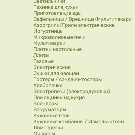
Светильники
Техника для кухни
Приготовление еды
Вафельницы / Орешницы/Мультипекари
Аэрогрили/Грили электрические
Йогуртницы
Микроволновые печи
Мультиварки
Плитки настольные
Плиты
Газовые
Электрические
Сушки для овощей
Тостеры / сэндвич-тостеры
Хлебопечки
Электропечи (электродуховки)
Помощники на кухне
Блендеры
Вакууматоры
Кухонные весы
Кухонные комбайны / Измельчители
Ломтерезки
Миксеры