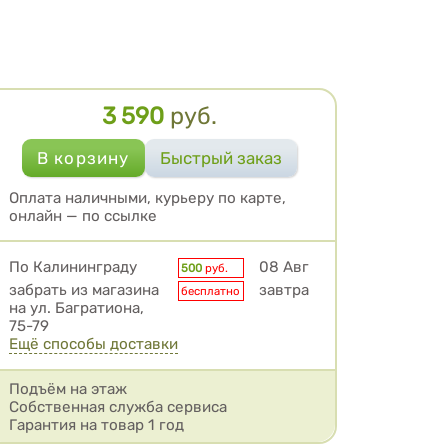
3 590
руб.
Цена
Оплата наличными, курьеру по карте,
онлайн — по ссылке
Условия доставки
По Калининграду
08 Авг
500
руб.
забрать из магазина
завтра
бесплатно
на ул. Багратиона,
75-79
Ещё способы доставки
Подъём на этаж
Собственная служба сервиса
Гарантия на товар 1 год