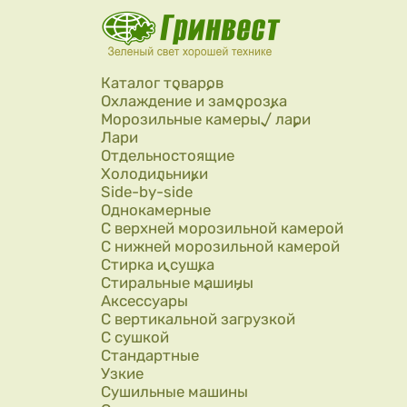
Перейти к основному содержанию
Каталог товаров
Охлаждение и заморозка
Морозильные камеры / лари
Лари
Отдельностоящие
Холодильники
Side-by-side
Однокамерные
С верхней морозильной камерой
С нижней морозильной камерой
Стирка и сушка
Стиральные машины
Аксессуары
С вертикальной загрузкой
С сушкой
Стандартные
Узкие
Сушильные машины