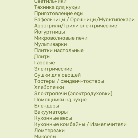
Светильники
Техника для кухни
Приготовление еды
Вафельницы / Орешницы/Мультипекари
Аэрогрили/Грили электрические
Йогуртницы
Микроволновые печи
Мультиварки
Плитки настольные
Плиты
Газовые
Электрические
Сушки для овощей
Тостеры / сэндвич-тостеры
Хлебопечки
Электропечи (электродуховки)
Помощники на кухне
Блендеры
Вакууматоры
Кухонные весы
Кухонные комбайны / Измельчители
Ломтерезки
Миксеры