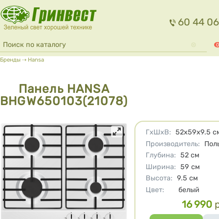
Перейти к основному содержанию
60 44 06
Форма поиска
Поиск
0
Вы здесь
Бренды
⇢
Hansa
Панель HANSA
BHGW650103(21078)
Характеристики
ГхШхВ
:
52х59х9.5
с
Производитель
:
Пол
Глубина
:
52
см
Ширина
:
59
см
Высота
:
9.5
см
Цвет
:
белый
16 990
Цена