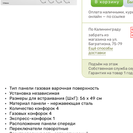
Оплата наличными, курь
онлайн — по ссылке
Условия доставки
По Калининграду
забрать из
магазина на ул.
Багратиона, 75-79
Ещё способы
доставки
Подъём на этаж
Собственная служба се
Гарантия на товар 1 год
Тип панели газовая варочная поверхность
Установка независимая
Размеры для встраивания (ШхГ): 56 x 49 см
Материал панели - нержавеющая сталь
Количество конфорок 4
Газовых конфорок 4
Экспресс-конфорок 1
Расположение панели спереди
Переключатели поворотные