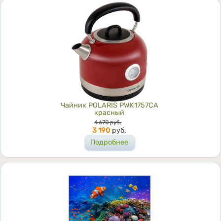
Чайник POLARIS PWK1757CA
красный
Цена
4 670
руб.
3 190
руб.
Подробнее