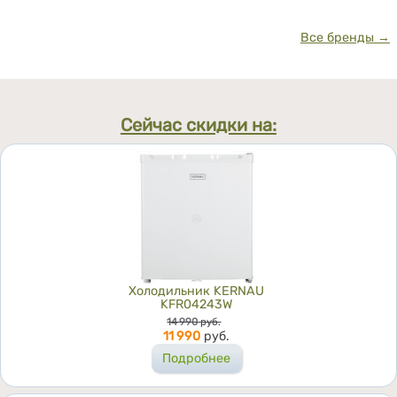
Все бренды →
Сейчас скидки на:
Холодильник KERNAU
KFR04243W
Цена
14 990
руб.
11 990
руб.
Подробнее