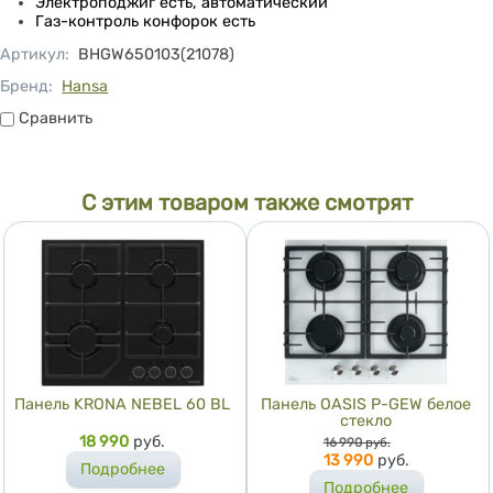
Электроподжиг есть, автоматический
Газ-контроль конфорок есть
Артикул
:
BHGW650103(21078)
Бренд:
Hansa
Сравнить
Сравнить
С этим товаром также смотрят
Панель KRONA NEBEL 60 BL
Панель OASIS P-GEW белое
стекло
Цена
18 990
руб.
Цена
16 990
руб.
13 990
руб.
Подробнее
Подробнее