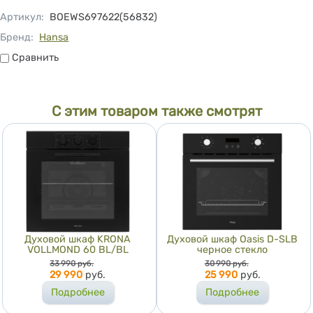
Артикул
:
BOEWS697622(56832)
Бренд:
Hansa
Сравнить
Сравнить
С этим товаром также смотрят
Духовой шкаф KRONA
Духовой шкаф Oasis D-SLB
VOLLMOND 60 BL/BL
черное стекло
Цена
Цена
33 990
руб.
30 990
руб.
29 990
руб.
25 990
руб.
Подробнее
Подробнее