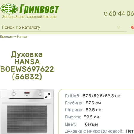
Перейти к основному содержанию
60 44 06
Форма поиска
Поиск
0
Вы здесь
Бренды
⇢
Hansa
Духовка
HANSA
BOEWS697622
(56832)
Характеристики
ГхШхВ
:
57.5х59.5х59.5
см
Глубина
:
57.5
см
Ширина
:
59.5
см
Высота
:
59.5
см
Цвет
:
белый
Духовка с микроволновкой
:
Нет