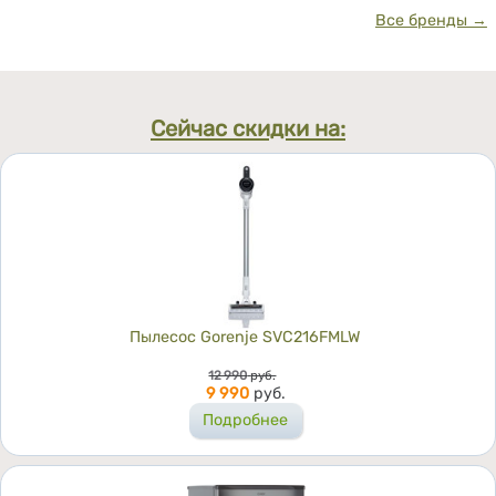
Все бренды →
Сейчас скидки на:
Пылесос Gorenje SVC216FMLW
Цена
12 990
руб.
9 990
руб.
Подробнее