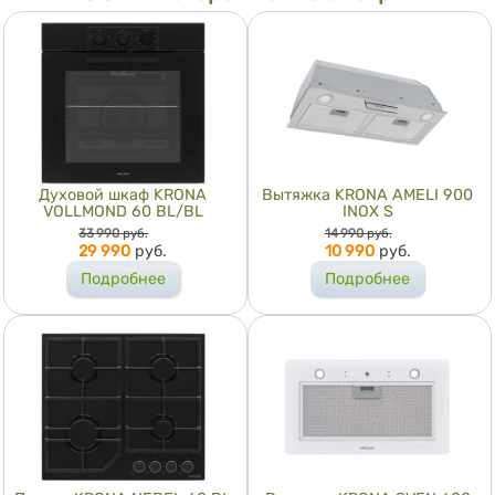
Духовой шкаф KRONA
Вытяжка KRONA AMELI 900
VOLLMOND 60 BL/BL
INOX S
Цена
Цена
33 990
руб.
14 990
руб.
29 990
руб.
10 990
руб.
Подробнее
Подробнее