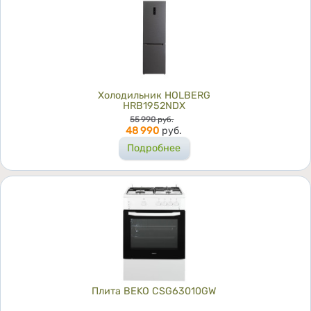
Холодильник HOLBERG
HRB1952NDX
Цена
55 990
руб.
48 990
руб.
Подробнее
Плита BEKO CSG63010GW