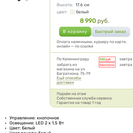
Высота
:
17.6
см
цвет
:
белый
8 990
руб.
Цена
Оплата наличными, курьеру по карте,
онлайн — по ссылке
Условия доставки
По Калининграду
завтра
500
руб.
забрать из
завтра
бесплатно
магазина на ул.
Багратиона, 75-79
Ещё способы
доставки
Подъём на этаж
Собственная служба сервиса
Гарантия на товар 1 год
Управление: кнопочное
Освещение: LED 2 x 1,5 Вт
Цвет: Белый