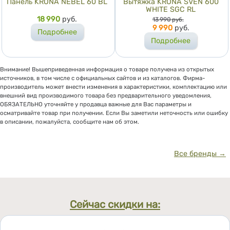
Панель KRONA NEBEL 60 BL
Вытяжка KRONA SVEN 600
WHITE SGC RL
Цена
18 990
руб.
Цена
13 990
руб.
9 990
руб.
Подробнее
Подробнее
Внимание! Вышеприведенная информация о товаре получена из открытых
источников, в том числе с официальных сайтов и из каталогов. Фирма-
производитель может внести изменения в характеристики, комплектацию или
внешний вид производимого товара без предварительного уведомления,
ОБЯЗАТЕЛЬНО уточняйте у продавца важные для Вас параметры и
осматривайте товар при получении. Если Вы заметили неточность или ошибку
в описании, пожалуйста, сообщите нам об этом.
Все бренды →
Сейчас скидки на: