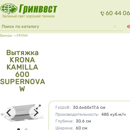
Перейти к основному содержанию
60 44 06
Форма поиска
Поиск
0
Вы здесь
Бренды
⇢
KRONA
Вытяжка
KRONA
KAMILLA
600
SUPERNOVA
W
Характеристики
ГхШхВ
:
30.6х60х17.6
см
Производительность
:
485
куб.м/ч
Глубина
:
30.6
см
Ширина
:
60
см