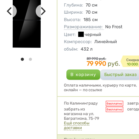
Глубина
:
70
см
Ширина
:
70
см
Высота
:
185
см
Размораживание:
No Frost
Цвет
:
черный
Компрессор
:
Линейный
объём
:
432
л
Цена
89 990
руб.
Cкидка
79 990
руб.
10 000
Оплата наличными, курьеру по карте,
онлайн — по ссылке
Условия доставки
По Калининграду
завтр
бесплатно
забрать из
сегод
бесплатно
магазина на ул.
Багратиона, 75-79
Ещё способы
доставки