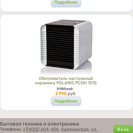
Подробнее
Обогреватель настольный
керамика POLARIS PCDH 1515
Цена
3 950
руб.
2 990
руб.
Подробнее
Бытовая техника и электроника
Телефоны:
+7(4012) 604-406
,
Калининград, ул.