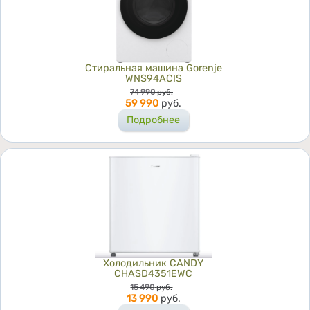
Стиральная машина Gorenje
WNS94ACIS
Цена
74 990
руб.
59 990
руб.
Подробнее
Холодильник CANDY
CHASD4351EWC
Цена
15 490
руб.
13 990
руб.