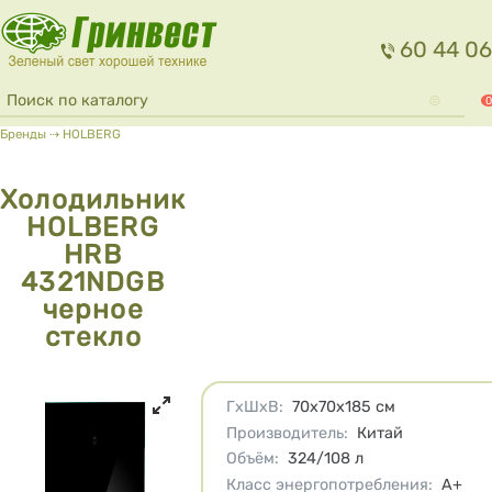
Перейти к основному содержанию
60 44 06
Форма поиска
Поиск
0
Вы здесь
Бренды
⇢
HOLBERG
Холодильник
HOLBERG
HRB
4321NDGB
черное
стекло
Характеристики
ГхШхВ
:
70х70х185
см
Производитель
:
Китай
Объём
:
324/108
л
Класс энергопотребления
:
A+