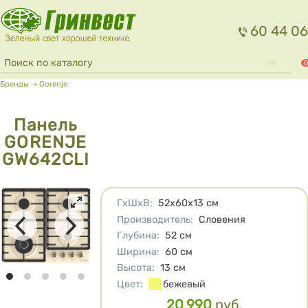
Перейти к основному содержанию
60 44 06
Форма поиска
Поиск
0
Вы здесь
Бренды
⇢
Gorenje
Панель
GORENJE
GW642CLI
Характеристики
ГхШхВ
:
52х60х13
см
Производитель
:
Словения
Глубина
:
52
см
Ширина
:
60
см
Высота
:
13
см
Цвет
:
бежевый
20 990
руб.
Цена