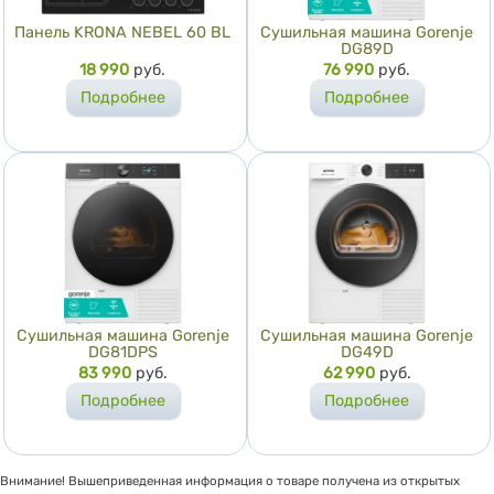
Панель KRONA NEBEL 60 BL
Сушильная машина Gorenje
DG89D
Цена
18 990
руб.
Цена
76 990
руб.
Подробнее
Подробнее
Сушильная машина Gorenje
Сушильная машина Gorenje
DG81DPS
DG49D
Цена
83 990
руб.
Цена
62 990
руб.
Подробнее
Подробнее
Внимание! Вышеприведенная информация о товаре получена из открытых