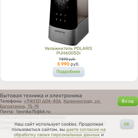
Увлажнитель POLARIS
PUH6005Di
Цена
7 590
руб.
5 990
руб.
Подробнее
Бытовая техника и электроника
Телефоны:
+7(4012) 604-406
,
Калининград, ул.
Багратиона, 75-79
Почта: texnika75@bk.ru
Пользовательское соглашение
Политика в отношении обработки персональных
Наш сайт использует cookies. Продолжая
OK
данных
пользоваться сайтом, вы
даете согласие на
обработку своих персональных данных
и