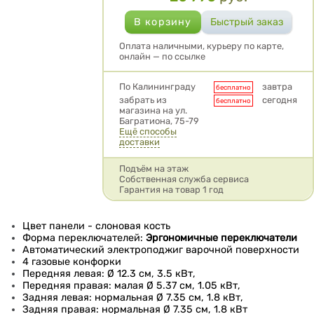
Оплата наличными, курьеру по карте,
онлайн — по ссылке
Условия доставки
По Калининграду
завтра
бесплатно
забрать из
сегодня
бесплатно
магазина на ул.
Багратиона, 75-79
Ещё способы
доставки
Подъём на этаж
Собственная служба сервиса
Гарантия на товар 1 год
Цвет панели - слоновая кость
Форма переключателей:
Эргономичные переключатели
Автоматический электроподжиг варочной поверхности
4 газовые конфорки
Передняя левая: Ø 12.3 см, 3.5 кВт,
Передняя правая: малая Ø 5.37 см, 1.05 кВт,
Задняя левая: нормальная Ø 7.35 см, 1.8 кВт,
Задняя правая: нормальная Ø 7.35 см, 1.8 кВт