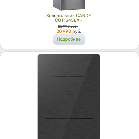
Холодильник CANDY
COT1S45EXH
Цена
22 990
руб.
20 990
руб.
Подробнее