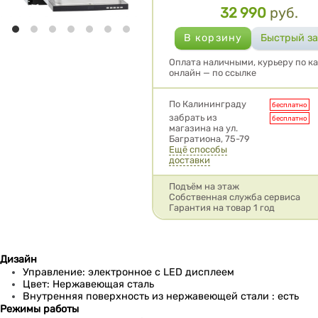
32 990
руб.
Цена
Оплата наличными, курьеру по ка
онлайн — по ссылке
Условия доставки
По Калининграду
бесплатно
забрать из
бесплатно
магазина на ул.
Багратиона, 75-79
Ещё способы
доставки
Подъём на этаж
Собственная служба сервиса
Гарантия на товар 1 год
Дизайн
Управление: электронное c LED дисплеем
Цвет: Нержавеющая сталь
Внутренняя поверхность из нержавеющей стали : есть
Режимы работы