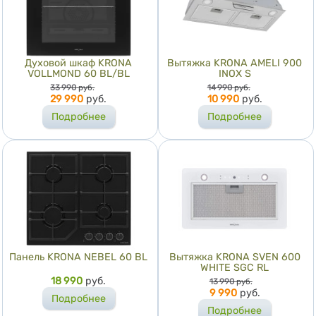
Духовой шкаф KRONA
Вытяжка KRONA AMELI 900
VOLLMOND 60 BL/BL
INOX S
Цена
Цена
33 990
руб.
14 990
руб.
29 990
руб.
10 990
руб.
Подробнее
Подробнее
Панель KRONA NEBEL 60 BL
Вытяжка KRONA SVEN 600
WHITE SGC RL
Цена
18 990
руб.
Цена
13 990
руб.
9 990
руб.
Подробнее
Подробнее