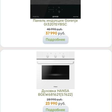
Панель индукция Gorenje
GI3201SYBSC
Цена
45 990
руб.
37 990
руб.
Подробнее
Духовка HANSA
BOEW681621(57622)
Цена
28 990
руб.
23 990
руб.
Подробнее