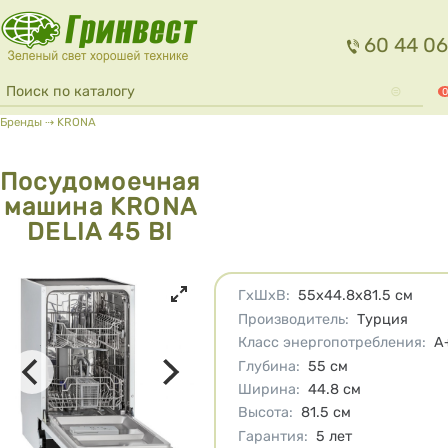
Перейти к основному содержанию
60 44 06
Форма поиска
Поиск
0
Вы здесь
Бренды
⇢
KRONA
Посудомоечная
машина KRONA
DELIA 45 BI
Характеристики
ГхШхВ
:
55х44.8х81.5
см
Производитель
:
Турция
Класс энергопотребления
:
A
Глубина
:
55
см
Ширина
:
44.8
см
Высота
:
81.5
см
Гарантия
:
5 лет