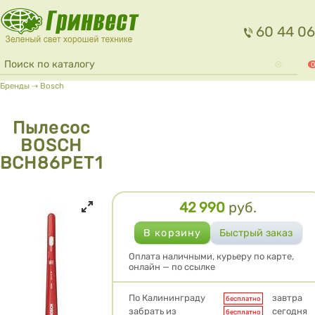
Перейти к основному содержанию
60 44 06
Форма поиска
Поиск
0
Вы здесь
Бренды
⇢
Bosch
Пылесос
BOSCH
BCH86PET1
42 990
руб.
Цена
Оплата наличными, курьеру по карте,
онлайн — по ссылке
Условия доставки
По Калининграду
завтра
бесплатно
забрать из
сегодня
бесплатно