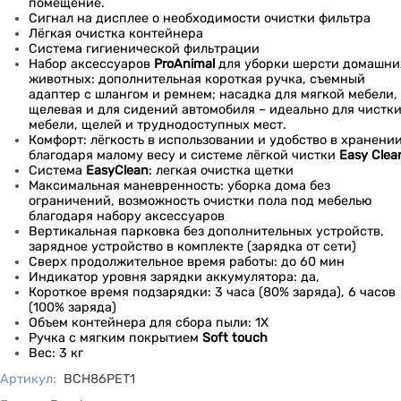
помещение.
Сигнал на дисплее о необходимости очистки фильтра
Лёгкая очистка контейнера
Система гигиенической фильтрации
Набор аксессуаров
ProAnimal
для уборки шерсти домашни
животных: дополнительная короткая ручка, съемный
адаптер с шлангом и ремнем; насадка для мягкой мебели,
щелевая и для сидений автомобиля – идеально для чистк
мебели, щелей и труднодоступных мест.
Комфорт: лёгкость в использовании и удобство в хранени
благодаря малому весу и системе лёгкой чистки
Easy Clea
Система
EasyClean
: легкая очистка щетки
Максимальная маневренность: уборка дома без
ограничений, возможность очистки пола под мебелью
благодаря набору аксессуаров
Вертикальная парковка без дополнительных устройств,
зарядное устройство в комплекте (зарядка от сети)
Сверх продолжительное время работы: до 60 мин
Индикатор уровня зарядки аккумулятора: да,
Короткое время подзарядки: 3 часа (80% заряда), 6 часов
(100% заряда)
Объем контейнера для сбора пыли: 1X
Ручка с мягким покрытием
Soft touch
Вес: 3 кг
Артикул
:
BCH86PET1