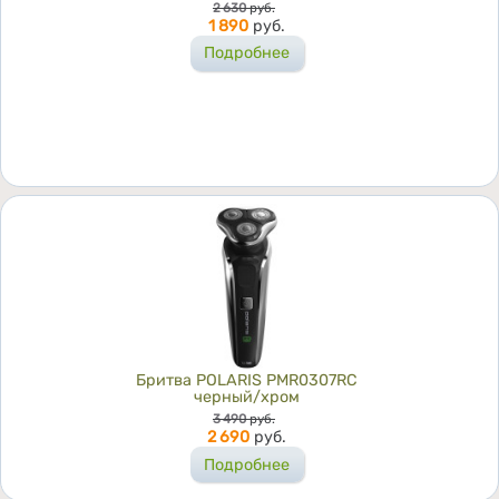
Цена
2 630
руб.
1 890
руб.
Подробнее
Бритва POLARIS PMR0307RC
черный/хром
Цена
3 490
руб.
2 690
руб.
Подробнее