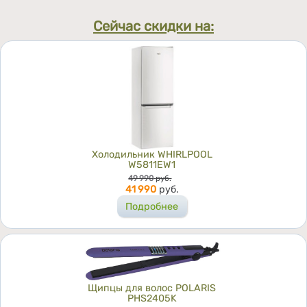
Сейчас скидки на:
Холодильник WHIRLPOOL
W5811EW1
Цена
49 990
руб.
41 990
руб.
Подробнее
Щипцы для волос POLARIS
PHS2405K