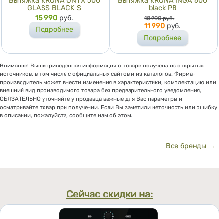
Вытяжка KRONA ONYX 600
Вытяжка KRONA INGA 600
GLASS BLACK S
black PB
Цена
15 990
руб.
Цена
18 990
руб.
11 990
руб.
Подробнее
Подробнее
Внимание! Вышеприведенная информация о товаре получена из открытых
источников, в том числе с официальных сайтов и из каталогов. Фирма-
производитель может внести изменения в характеристики, комплектацию или
внешний вид производимого товара без предварительного уведомления,
ОБЯЗАТЕЛЬНО уточняйте у продавца важные для Вас параметры и
осматривайте товар при получении. Если Вы заметили неточность или ошибку
в описании, пожалуйста, сообщите нам об этом.
Все бренды →
Сейчас скидки на: