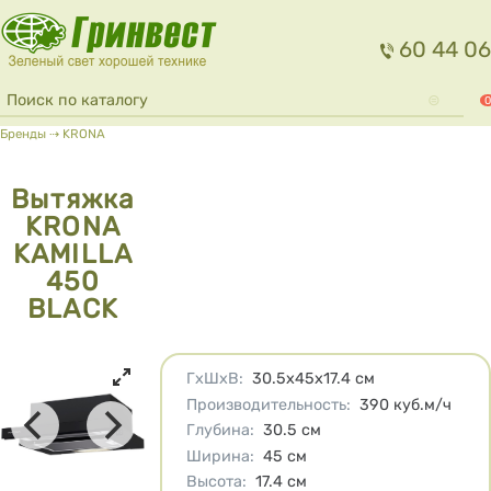
Перейти к основному содержанию
60 44 06
Форма поиска
Поиск
0
Вы здесь
Бренды
⇢
KRONA
Вытяжка
KRONA
KAMILLA
450
BLACK
Характеристики
ГхШхВ
:
30.5х45х17.4
см
Производительность
:
390
куб.м/ч
Глубина
:
30.5
см
Ширина
:
45
см
Высота
:
17.4
см