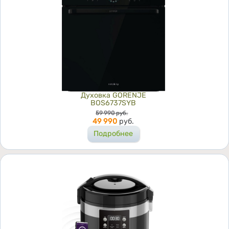
Духовка GORENJE
BOS6737SYB
Цена
59 990
руб.
49 990
руб.
Подробнее