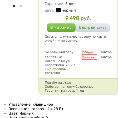
Гарантия
:
5 лет
цвет
:
чёрный
9 490
руб.
Цена
Оплата наличными, курьеру по карте,
онлайн — по ссылке
Условия доставки
По Калининграду
завтра
500
руб.
забрать из
завтра
бесплатно
магазина на ул.
Багратиона, 75-79
Ещё способы
доставки
Подъём на этаж
Собственная служба сервиса
Гарантия на товар 1 год
Управление: клавишное
Освещение: галоген, 1 х 28 Вт
Цвет: Чёрный
Цвет панели: чёрный