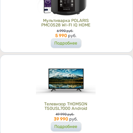
Мультиварка POLARIS
PMC0528 WI-FI IQ HOME
Цена
6 990
руб.
5 990
руб.
Подробнее
Телевизор THOMSON
T50USL7000 Android
Цена
49 990
руб.
39 990
руб.
Подробнее