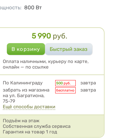
ощность
:
800
Вт
5 990
руб.
Цена
Оплата наличными, курьеру по карте,
онлайн — по ссылке
Условия доставки
По Калининграду
завтра
500
руб.
забрать из магазина
завтра
бесплатно
на ул. Багратиона,
75-79
Ещё способы доставки
Подъём на этаж
Собственная служба сервиса
Гарантия на товар 1 год