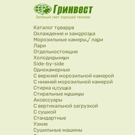
Перейти к основному содержанию
Каталог товаров
Охлаждение и заморозка
Морозильные камеры / лари
Лари
Отдельностоящие
Холодильники
Side-by-side
Однокамерные
С верхней морозильной камерой
С нижней морозильной камерой
Стирка и сушка
Стиральные машины
Аксессуары
С вертикальной загрузкой
С сушкой
Стандартные
Узкие
Сушильные машины