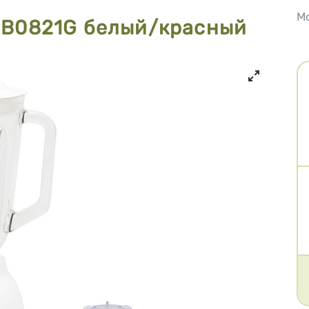
М
TB0821G белый/красный