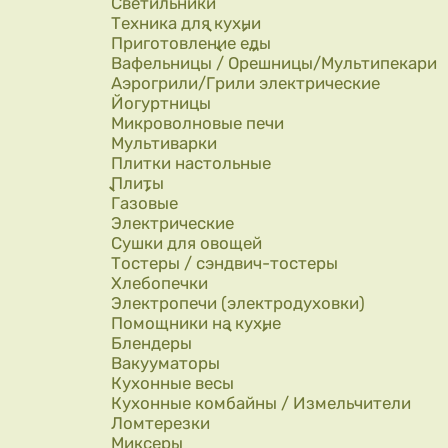
Светильники
Техника для кухни
Приготовление еды
Вафельницы / Орешницы/Мультипекари
Аэрогрили/Грили электрические
Йогуртницы
Микроволновые печи
Мультиварки
Плитки настольные
Плиты
Газовые
Электрические
Сушки для овощей
Тостеры / сэндвич-тостеры
Хлебопечки
Электропечи (электродуховки)
Помощники на кухне
Блендеры
Вакууматоры
Кухонные весы
Кухонные комбайны / Измельчители
Ломтерезки
Миксеры