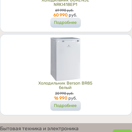
Холодильник GORENJE
NRKI418EP1
Цена
69 990
руб.
60 990
руб.
Подробнее
Холодильник Berson BR85
белый
Цена
20 990
руб.
16 990
руб.
Подробнее
Бытовая техника и электроника