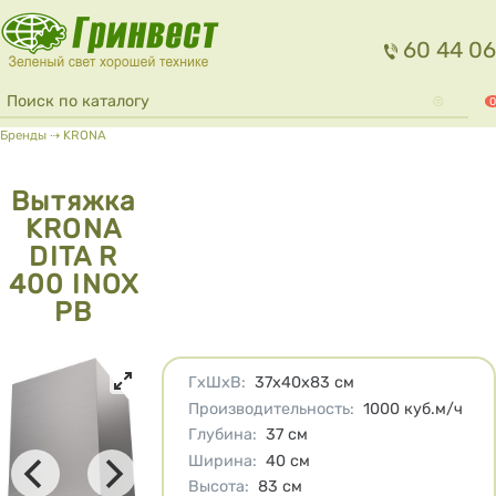
Перейти к основному содержанию
60 44 06
Форма поиска
Поиск
0
Вы здесь
Бренды
⇢
KRONA
Вытяжка
KRONA
DITA R
400 INOX
PB
Характеристики
ГхШхВ
:
37х40х83
см
Производительность
:
1000
куб.м/ч
Глубина
:
37
см
Ширина
:
40
см
Высота
:
83
см