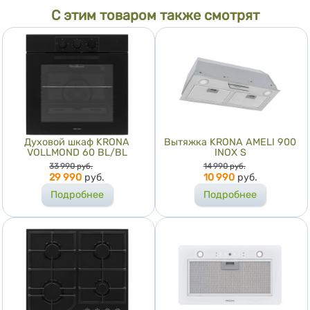
С этим товаром также смотрят
Духовой шкаф KRONA
Вытяжка KRONA AMELI 900
VOLLMOND 60 BL/BL
INOX S
Цена
Цена
33 990
руб.
14 990
руб.
29 990
руб.
10 990
руб.
Подробнее
Подробнее