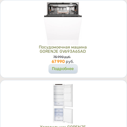
Посудомоечная машина
GORENJE GV693A65AD
Цена
75 990
руб.
67 990
руб.
Подробнее