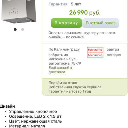
Гарантия
:
5 лет
26 990
руб.
Цена
Оплата наличными, курьеру по карте,
онлайн — по ссылке
Условия доставки
По Калининграду
завтра
бесплатно
забрать из
сегодня
бесплатно
магазина на ул.
Багратиона, 75-79
Ещё способы
доставки
Подъём на этаж
Собственная служба сервиса
Гарантия на товар 1 год
Дизайн
Управление: кнопочное
Освещение: LED 2 x 1,5 Вт
Цвет: нержавеющая сталь
Материал: металл