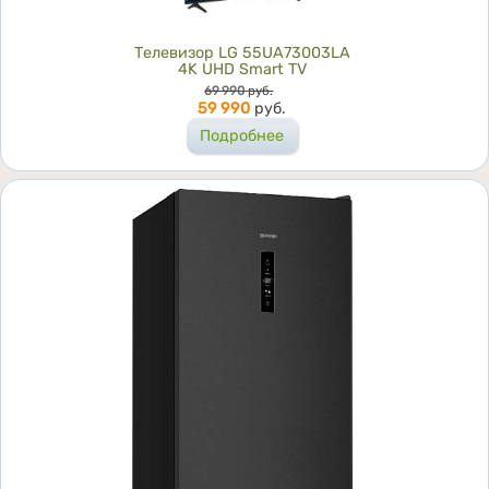
Телевизор LG 55UA73003LA
4K UHD Smart TV
Цена
69 990
руб.
59 990
руб.
Подробнее