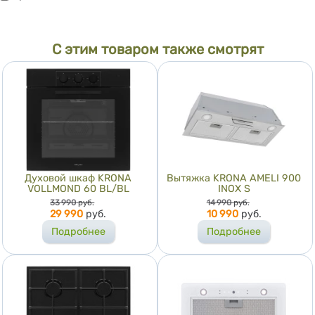
С этим товаром также смотрят
Духовой шкаф KRONA
Вытяжка KRONA AMELI 900
VOLLMOND 60 BL/BL
INOX S
Цена
Цена
33 990
руб.
14 990
руб.
29 990
руб.
10 990
руб.
Подробнее
Подробнее