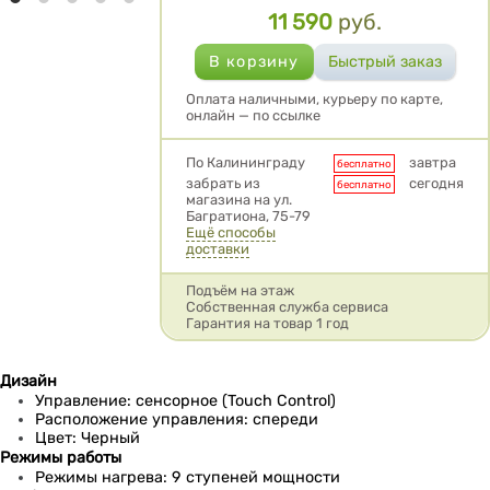
11 590
руб.
Цена
Оплата наличными, курьеру по карте,
онлайн — по ссылке
Условия доставки
По Калининграду
завтра
бесплатно
забрать из
сегодня
бесплатно
магазина на ул.
Багратиона, 75-79
Ещё способы
доставки
Подъём на этаж
Собственная служба сервиса
Гарантия на товар 1 год
Дизайн
Управление: сенсорное (Touch Control)
Расположение управления: спереди
Цвет: Черный
Режимы работы
Режимы нагрева: 9 ступеней мощности