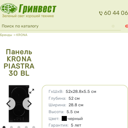
Перейти к основному содержанию
60 44 06
Форма поиска
Поиск
0
Вы здесь
Бренды
⇢
KRONA
Панель
KRONA
PIASTRA
30 BL
Характеристики
ГхШхВ
:
52х28.8х5.5
см
Глубина
:
52
см
Ширина
:
28.8
см
Высота
:
5.5
см
Цвет
:
черный
Гарантия
:
5 лет