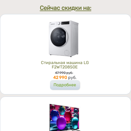
Сейчас скидки на:
Стиральная машина LG
F2WT208S0E
Цена
47 990
руб.
42 990
руб.
Подробнее