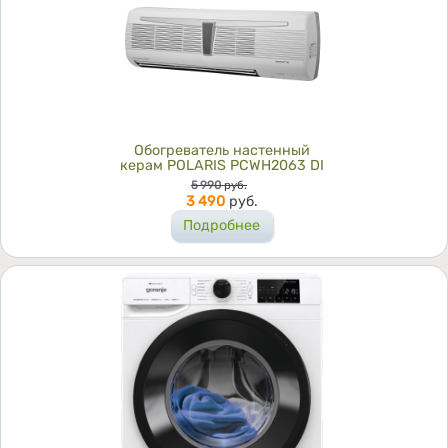
Обогреватель настенный
керам POLARIS PCWH2063 DI
Цена
5 990
руб.
3 490
руб.
Подробнее