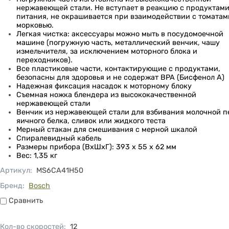
нержавеющей стали. Не вступает в реакцию с продуктам
питания, не окрашивается при взаимодействии с томатам
морковью.
Легкая чистка: аксессуары можно мыть в посудомоечной
машине (погружную часть, металлический венчик, чашу
измельчителя, за исключением моторного блока и
переходников).
Все пластиковые части, контактирующие с продуктами,
безопасны для здоровья и не содержат BPA (Бисфенол А)
Надежная фиксация насадок к моторному блоку
Съемная ножка блендера из высококачественной
нержавеющей стали
Венчик из нержавеющей стали для взбивания молочной п
яичного белка, сливок или жидкого теста
Мерный стакан для смешивания с мерной шкалой
Спиралевидный кабель
Размеры прибора (ВхШхГ): 393 x 55 x 62 мм
Вес: 1,35 кг
Артикул
:
MS6CA41H50
Бренд:
Bosch
Сравнить
Сравнить
Кол-во скоростей
:
12