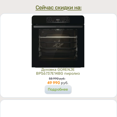
Сейчас скидки на:
Духовка GORENJE
BPS6737E14BG пиролиз
Цена
55 990
руб.
49 990
руб.
Подробнее