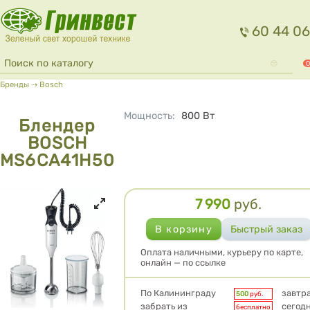
Перейти к основному содержанию
60 44 06
Форма поиска
Поиск
0
Вы здесь
Бренды
⇢
Bosch
Мощность
:
800
Вт
Блендер
BOSCH
MS6CA41H50
7 990
руб.
Цена
Оплата наличными, курьеру по карте,
онлайн — по ссылке
Условия доставки
По Калининграду
завтр
500
руб.
забрать из
сегод
бесплатно