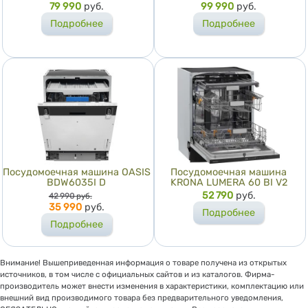
Цена
79 990
руб.
Цена
99 990
руб.
Подробнее
Подробнее
Посудомоечная машина OASIS
Посудомоечная машина
BDW6035I D
KRONA LUMERA 60 BI V2
Цена
Цена
52 790
руб.
42 990
руб.
35 990
руб.
Подробнее
Подробнее
Внимание! Вышеприведенная информация о товаре получена из открытых
источников, в том числе с официальных сайтов и из каталогов. Фирма-
производитель может внести изменения в характеристики, комплектацию или
внешний вид производимого товара без предварительного уведомления,