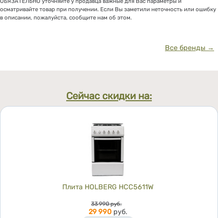
ОБЯЗАТЕЛЬНО уточняйте у продавца важные для Вас параметры и
осматривайте товар при получении. Если Вы заметили неточность или ошибку
в описании, пожалуйста, сообщите нам об этом.
Все бренды →
Сейчас скидки на:
Плита HOLBERG HCC5611W
Цена
33 990
руб.
29 990
руб.