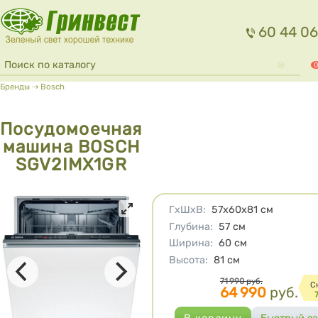
Перейти к основному содержанию
60 44 06
Форма поиска
Поиск
0
Вы здесь
Бренды
⇢
Bosch
Посудомоечная
машина BOSCH
SGV2IMX1GR
Характеристики
ГхШхВ
:
57х60х81
см
Глубина
:
57
см
Ширина
:
60
см
Высота
:
81
см
Цена
71 990
руб.
C
64 990
руб.