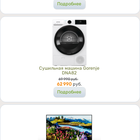
Подробнее
Сушильная машина Gorenje
DNA82
Цена
69 990
руб.
62 990
руб.
Подробнее