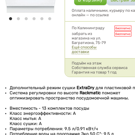
Оплата наличными, курьеру по ка
онлайн — по ссылке
Условия доставки
По Калининграду
бесплатно
забрать из
бесплатно
магазина на ул.
Багратиона, 75-79
Ещё способы
доставки
Подъём на этаж
Собственная служба сервиса
Гарантия на товар 1 год
Дополнительный режим сушки
ExtraDry
для пластиковой 
Система регулировки по высоте
Rackmatic
поможет
оптимизировать пространство посудомоечной машины.
Вместимость - 13 комплектов посуды
Класс энергоэффективности: A
Класс мытья: A
Класс сушки: A
Параметры потребления: 9.5 л/0.91 кВт/ч
Потребление воды на программе Эко 50 C°: 9.5 л