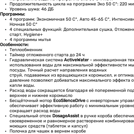
Продолжительность цикла на программе Эко 50 C°: 220 м
Уровень шума: 46 ДБ
Программы:
4 программ: Экономичная 50 C°, Авто 45-65 C°, Интенсивн
Ночная 50 C°
4 специальных функций: Дополнительная сушка, Отложе
старт, Hygiene+
4 программы мытья
Особенности:
Теплообменник
Таймер отложенного старта до 24 ч
Гидравлическая система
ActiveWater
– инновационная те
использования воды для максимальной эффективности мы
посуды. Точный расчет направления водяных
струй, подаваемых из вращающихся коромысел, и оптима
давление позволяют добиваться максимального эффекта 
капли воды.
Расход воды сокращается благодаря её попеременной по
верхнее и нижнее коромысло
Бесщёточный мотор
EcoSilenceDrive
с инверторным управ
обеспечивает эффективную работу с минимальным уровн
сокращает расход воды
Специальный отсек
DosageAssist
в ручке короба обеспечи
своевременное и равномерное растворение комбиниров
моющих средств (таблеток и капсул)
Полочка для чашек в вернем коробе