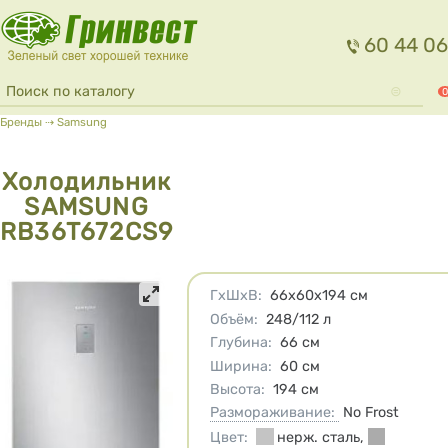
Перейти к основному содержанию
60 44 06
Форма поиска
Поиск
0
Вы здесь
Бренды
⇢
Samsung
Холодильник
SAMSUNG
RB36T672CS9
Характеристики
ГхШхВ
:
66х60х194
см
Объём
:
248/112
л
Глубина
:
66
см
Ширина
:
60
см
Высота
:
194
см
Размораживание:
No Frost
Цвет
:
нерж. сталь
,