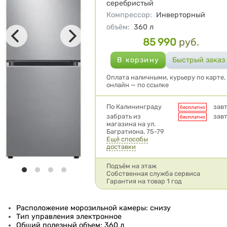
серебристый
Компрессор
:
Инверторный
объём
:
360
л
85 990
руб.
Цена
Оплата наличными, курьеру по карте,
онлайн — по ссылке
Условия доставки
По Калининграду
зав
бесплатно
забрать из
зав
бесплатно
магазина на ул.
Багратиона, 75-79
Ещё способы
доставки
Подъём на этаж
Собственная служба сервиса
Гарантия на товар 1 год
Расположение морозильной камеры: снизу
Тип управления электронное
Общий полезный объем: 360 л