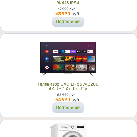
RK4181PS4
Цена
47 990
руб.
43 990
руб.
Подробнее
Телевизор JVC LT-65VA3200
4K UHD AndroidTV
Цена
65 990
руб.
54 990
руб.
Подробнее