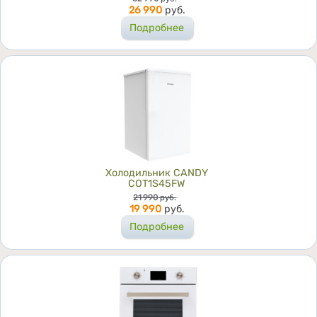
26 990
руб.
Подробнее
Холодильник CANDY
COT1S45FW
Цена
21 990
руб.
19 990
руб.
Подробнее