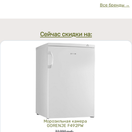
Все бренды →
Сейчас скидки на:
Морозильная камера
GORENJE F492PW
Цена
32 990
руб.