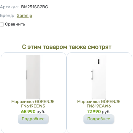
Артикул
:
BM251SG2BG
Бренд:
Gorenje
Сравнить
Сравнить
С этим товаром также смотрят
Морозилка GORENJE
Морозилка GORENJE
FN619EEW5
FN619EAW6
Цена
68 990
руб.
Цена
72 990
руб.
Подробнее
Подробнее