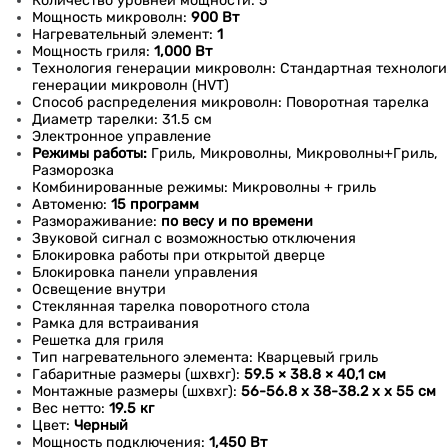
Количество уровней мощности: 5
Мощность микроволн:
900 Вт
Нагревательный элемент:
1
Мощность гриля:
1,000 Вт
Технология генерации микроволн: Стандартная технологи
генерации микроволн (HVT)
Способ распределения микроволн: Поворотная тарелка
Диаметр тарелки: 31.5 см
Электронное управление
Режимы работы:
Гриль, Микроволны, Микроволны+Гриль,
Разморозка
Комбинированные режимы: Микроволны + гриль
Автоменю:
15 программ
Размораживание:
по весу и по времени
Звуковой сигнал с возможностью отключения
Блокировка работы при открытой дверце
Блокировка панели управления
Освещение внутри
Стеклянная тарелка поворотного стола
Рамка для встраивания
Решетка для гриля
Тип нагревательного элемента: Кварцевый гриль
Габаритные размеры (шхвхг):
59.5 × 38.8 × 40,1 см
Монтажные размеры (шхвхг):
56-56.8 х 38-38.2 х х 55 см
Вес нетто:
19.5 кг
Цвет:
Черный
Мощность подключения:
1,450 Вт