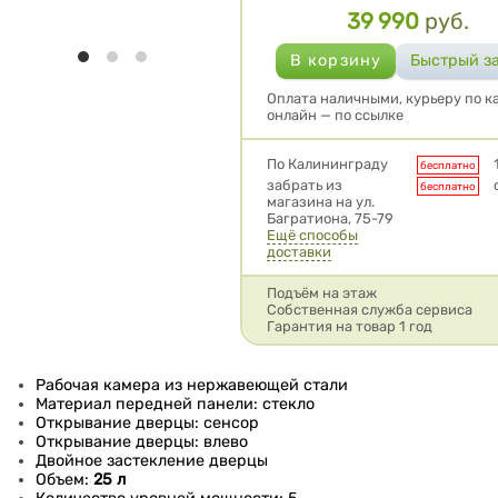
39 990
руб.
Цена
Оплата наличными, курьеру по ка
онлайн — по ссылке
Условия доставки
По Калининграду
бесплатно
забрать из
бесплатно
магазина на ул.
Багратиона, 75-79
Ещё способы
доставки
Подъём на этаж
Собственная служба сервиса
Гарантия на товар 1 год
Рабочая камера из нержавеющей стали
Материал передней панели: стекло
Открывание дверцы: сенсор
Открывание дверцы: влево
Двойное застекление дверцы
Объем:
25 л