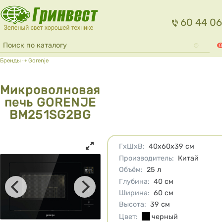
Перейти к основному содержанию
60 44 06
Форма поиска
Поиск
0
Вы здесь
Бренды
⇢
Gorenje
Микроволновая
печь GORENJE
BM251SG2BG
Характеристики
ГхШхВ
:
40х60х39
см
Производитель
:
Китай
Объём
:
25
л
Глубина
:
40
см
Ширина
:
60
см
Высота
:
39
см
Цвет
:
черный