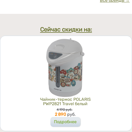
Все бренды →
Сейчас скидки на:
Чайник-термос POLARIS
PWP2821 Travel белый
Цена
4 190
руб.
2 890
руб.
Подробнее