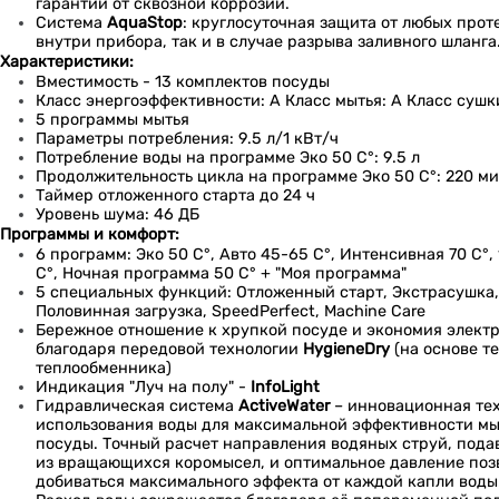
гарантии от сквозной коррозии.
Система
AquaStop
: круглосуточная защита от любых проте
внутри прибора, так и в случае разрыва заливного шланга
Характеристики:
Вместимость - 13 комплектов посуды
Класс энергоэффективности: A Класс мытья: A Класс сушк
5 программы мытья
Параметры потребления: 9.5 л/1 кВт/ч
Потребление воды на программе Эко 50 C°: 9.5 л
Продолжительность цикла на программе Эко 50 C°: 220 м
Таймер отложенного старта до 24 ч
Уровень шума: 46 ДБ
Программы и комфорт:
6 программ: Эко 50 C°, Авто 45-65 C°, Интенсивная 70 C°, 
C°, Ночная программа 50 C° + "Моя программа"
5 специальных функций: Отложенный старт, Экстрасушка
Половинная загрузка, SpeedPerfect, Machine Care
Бережное отношение к хрупкой посуде и экономия элект
благодаря передовой технологии
HygieneDry
(на основе т
теплообменника)
Индикация "Луч на полу" -
InfoLight
Гидравлическая система
ActiveWater
– инновационная те
использования воды для максимальной эффективности мы
посуды. Точный расчет направления водяных струй, под
из вращающихся коромысел, и оптимальное давление поз
добиваться максимального эффекта от каждой капли воды