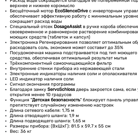
Расход воды сокращается благодаря её попеременной по
верхнее и нижнее коромысло
Бесщёточный мотор
EcoSilenceDrive
с инверторным управ
обеспечивает эффективную работу с минимальным уровн
сокращает расход воды
Специальный отсек
DosageAssist
в ручке короба обеспечи
своевременное и равномерное растворение комбиниров
моющих средств (таблеток и капсул)
Электроника Регенерирования позволяет оптимальным о
расходовать соль, экономия может составит до 35%
Посудомоечная машина подстраивается под тип моющего
средства, обеспечивая оптимальный результат мытья
Трёхкомпонентный самоочищающийся фильтр
Внутренние стенки прибора из нержавеющей стали
Электронные индикаторы наличия соли и ополаскивателя
LED индикатор наличия соли
Сигнал окончания программы
Благодаря замку
ServoSchloss
дверь закроется сама, если 
открытия менее 10 градусов
Функция "
Детская безопасность
" блокирует панель управ
препятствует случайному изменению настроек
Длина сетевого кабеля: 1,75 м
Длина отводящего шланга: 1,9 м
Длина подводящего шланга: 1,65 м
Размеры прибора: (ВxШxГ): 81.5 x 59,7 x 55 см
Вес: 36 кг