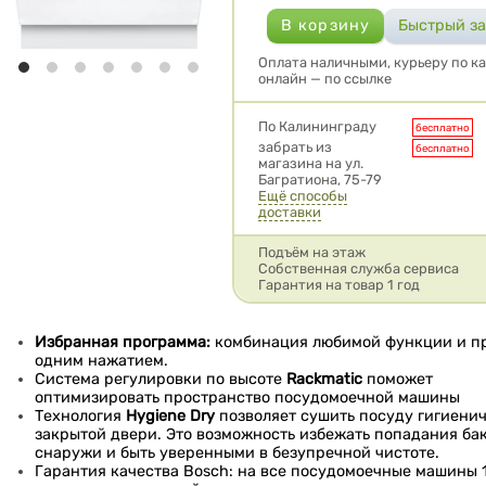
Оплата наличными, курьеру по ка
онлайн — по ссылке
Условия доставки
По Калининграду
бесплатно
забрать из
бесплатно
магазина на ул.
Багратиона, 75-79
Ещё способы
доставки
Подъём на этаж
Собственная служба сервиса
Гарантия на товар 1 год
Избранная программа:
комбинация любимой функции и п
одним нажатием.
Система регулировки по высоте
Rackmatic
поможет
оптимизировать пространство посудомоечной машины
Технология
Hygiene Dry
позволяет сушить посуду гигиени
закрытой двери. Это возможность избежать попадания ба
снаружи и быть уверенными в безупречной чистоте.
Гарантия качества Bosch: на все посудомоечные машины 1