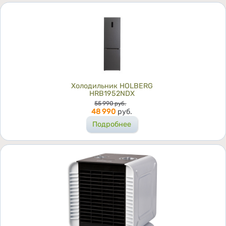
Холодильник HOLBERG
HRB1952NDX
Цена
55 990
руб.
48 990
руб.
Подробнее