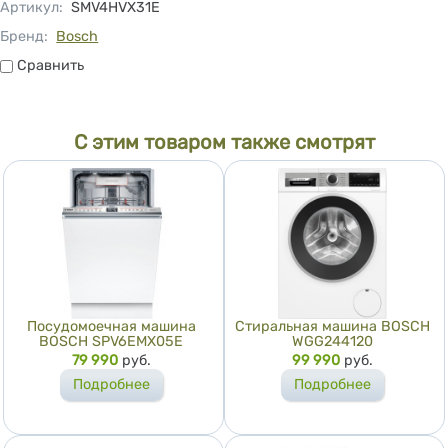
Артикул
:
SMV4HVX31E
Бренд:
Bosch
Сравнить
Сравнить
С этим товаром также смотрят
Посудомоечная машина
Стиральная машина BOSCH
BOSCH SPV6EMX05E
WGG244120
Цена
79 990
руб.
Цена
99 990
руб.
Подробнее
Подробнее