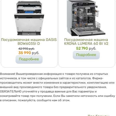
Посудомоечная машина OASIS
Посудомоечная машина
BDW6035I D
KRONA LUMERA 60 BI V2
Цена
Цена
52 790
руб.
42 990
руб.
35 990
руб.
Подробнее
Подробнее
Внимание! Вышеприведенная информация о товаре получена из открытых
источников, в том числе с официальных сайтов и из каталогов. Фирма-
производитель может внести изменения в характеристики, комплектацию или
внешний вид производимого товара без предварительного уведомления,
ОБЯЗАТЕЛЬНО уточняйте у продавца важные для Вас параметры и
осматривайте товар при получении. Если Вы заметили неточность или ошибку
в описании, пожалуйста, сообщите нам об этом.