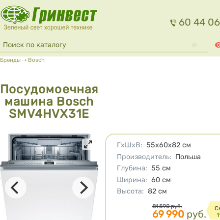
Перейти к основному содержанию
60 44 06
Форма поиска
Поиск
0
Вы здесь
Бренды
⇢
Bosch
Посудомоечная
машина Bosch
SMV4HVX31E
Характеристики
ГхШхВ
:
55х60х82
см
Производитель
:
Польша
Глубина
:
55
см
Ширина
:
60
см
Высота
:
82
см
Цена
81 590
руб.
C
69 990
руб.
1