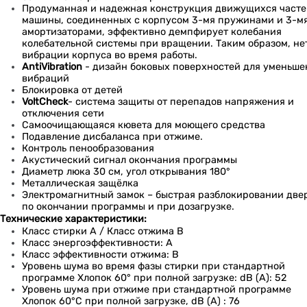
Продуманная и надежная конструкция движущихся част
машины, соединенных с корпусом 3-мя пружинами и 3-м
амортизаторами, эффективно демпфирует колебания
колебательной системы при вращении. Таким образом, не
вибрации корпуса во время работы.
AntiVibration
- дизайн боковых поверхностей для уменьше
вибраций
Блокировка от детей
VoltCheck
- система защиты от перепадов напряжения и
отключения сети
Самоочищающаяся кювета для моющего средства
Подавление дисбаланса при отжиме.
Контроль пенообразования
Акустический сигнал окончания программы
Диаметр люка 30 см, угол открывания 180°
Металлическая защёлка
Электромагнитный замок – быстрая разблокировании две
по окончании программы и при дозагрузке.
Технические характеристики:
Класс стирки A / Класс отжима B
Класс энергоэффективности: A
Класс эффективности отжима: B
Уровень шума во время фазы стирки при стандартной
программе Хлопок 60° при полной загрузке: dB (A): 52
Уровень шума при отжиме при стандартной программе
Хлопок 60°C при полной загрузке, dB (A) : 76