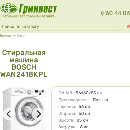
Перейти к основному содержанию
60 44 06
Форма поиска
Поиск
0
Вы здесь
Бренды
⇢
Bosch
Стиральная
машина
BOSCH
WAN2418KPL
Характеристики
ГхШхВ
:
56х60х85
см
Производитель
:
Польша
Глубина
:
56
см
Ширина
:
60
см
Высота
:
85
см
Загрузка
:
8
кг