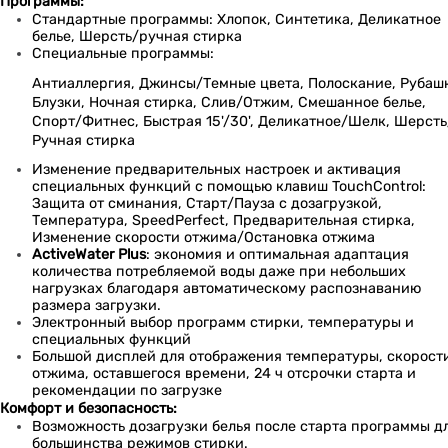
Программы:
Стандартные программы: Хлопок, Синтетика, Деликатное
белье, Шерсть/ручная стирка
Специальные программы:
Антиаллергия, Джинсы/Темные цвета, Полоскание, Рубаш
Блузки, Ночная стирка, Слив/Отжим, Смешанное белье,
Спорт/Фитнес, Быстрая 15'/30', Деликатное/Шелк, Шерсть
Ручная стирка
Изменение предварительных настроек и активация
специальных функций с помощью клавиш TouchControl:
Защита от сминания, Старт/Пауза с дозагрузкой,
Температура, SpeedPerfect, Предварительная стирка,
Изменение скорости отжима/Остановка отжима
ActiveWater Plus
: экономия и оптимальная адаптация
количества потребляемой воды даже при небольших
нагрузках благодаря автоматическому распознаванию
размера загрузки.
Электронный выбор программ стирки, температуры и
специальных функций
Большой дисплей для отображения температуры, скорост
отжима, оставшегося времени, 24 ч отсрочки старта и
рекомендации по загрузке
Комфорт и безопасность:
Возможность дозагрузки белья после старта программы д
большинства режимов стирки.