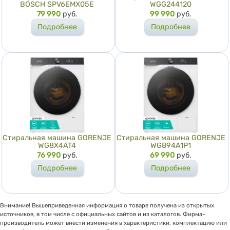
BOSCH SPV6EMX05E
WGG244120
Цена
79 990
руб.
Цена
99 990
руб.
Подробнее
Подробнее
Стиральная машина GORENJE
Стиральная машина GORENJE
WG8X4AT4
WG894A1P1
Цена
76 990
руб.
Цена
69 990
руб.
Подробнее
Подробнее
Внимание! Вышеприведенная информация о товаре получена из открытых
источников, в том числе с официальных сайтов и из каталогов. Фирма-
производитель может внести изменения в характеристики, комплектацию или