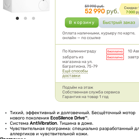
Цена
59 990
руб.
Cкидка-
52 990
руб.
7 000
р
Оплата наличными, курьеру по карте,
онлайн — по ссылке
Условия доставки
По Калининграду
10 Ав
бесплатно
забрать из
завтр
бесплатно
магазина на ул.
Багратиона, 75-79
Ещё способы
доставки
Подъём на этаж
Собственная служба сервиса
Гарантия на товар 1 год
Тихий, эффективный и долговечный. Бесщёточный мотор
нового поколения
EcoSilence Drive
™.
Система
AntiVibration
. Тишина в доме.
Чувствительная программа: специально разработанный д
аллергиков и чувствительной кожи.