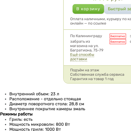
Оплата наличными, курьеру по ка
онлайн — по ссылке
Условия доставки
По Калининграду
бесплатно
забрать из
бесплатно
магазина на ул.
Багратиона, 75-79
Ещё способы
доставки
Подъём на этаж
Собственная служба сервиса
Гарантия на товар 1 год
Внутренний объем: 23 л
Расположение - отдельно стоящая
Диаметр поворотного стола: 28,8 см
Внутреннее покрытие камеры эмаль
Режимы работы
Гриль: есть
Мощность микроволн: 800 Вт
Мощность гриля: 1000 Вт