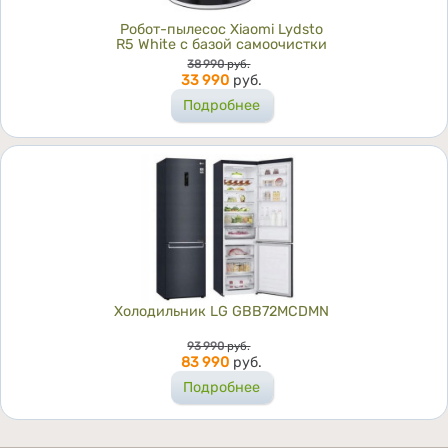
Робот-пылесос Xiaomi Lydsto
R5 White с базой самоочистки
Цена
38 990
руб.
33 990
руб.
Подробнее
Холодильник LG GBB72MCDMN
Цена
93 990
руб.
83 990
руб.
Подробнее