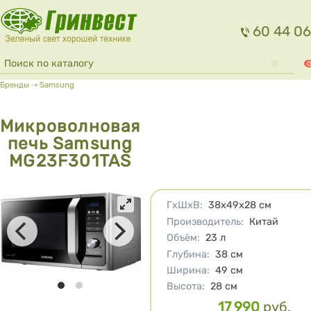
Перейти к основному содержанию
60 44 06
Форма поиска
Поиск
0
Вы здесь
Бренды
⇢
Samsung
Микроволновая
печь Samsung
MG23F301TAS
Характеристики
ГхШхВ
:
38х49х28
см
Производитель
:
Китай
Объём
:
23
л
Глубина
:
38
см
Ширина
:
49
см
Высота
:
28
см
17 990
руб.
Цена