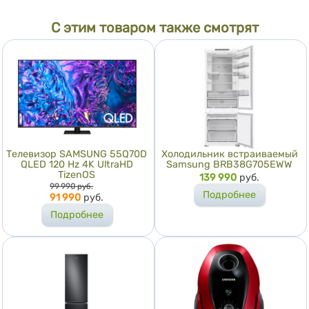
С этим товаром также смотрят
Телевизор SAMSUNG 55Q70D
Холодильник встраиваемый
QLED 120 Hz 4K UltraHD
Samsung BRB38G705EWW
TizenOS
Цена
139 990
руб.
Цена
99 990
руб.
Подробнее
91 990
руб.
Подробнее