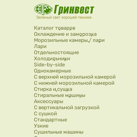
Перейти к основному содержанию
Каталог товаров
Охлаждение и заморозка
Морозильные камеры / лари
Лари
Отдельностоящие
Холодильники
Side-by-side
Однокамерные
С верхней морозильной камерой
С нижней морозильной камерой
Стирка и сушка
Стиральные машины
Аксессуары
С вертикальной загрузкой
С сушкой
Стандартные
Узкие
Сушильные машины