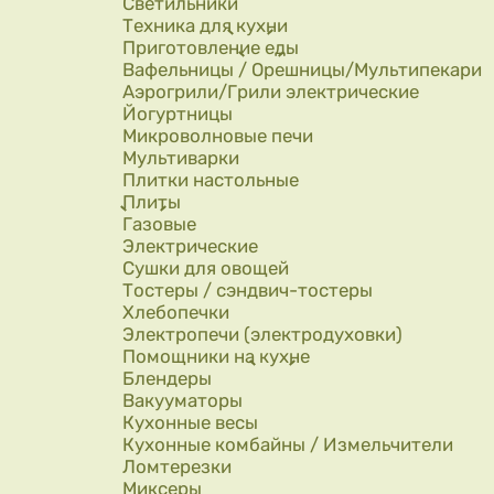
Светильники
Техника для кухни
Приготовление еды
Вафельницы / Орешницы/Мультипекари
Аэрогрили/Грили электрические
Йогуртницы
Микроволновые печи
Мультиварки
Плитки настольные
Плиты
Газовые
Электрические
Сушки для овощей
Тостеры / сэндвич-тостеры
Хлебопечки
Электропечи (электродуховки)
Помощники на кухне
Блендеры
Вакууматоры
Кухонные весы
Кухонные комбайны / Измельчители
Ломтерезки
Миксеры