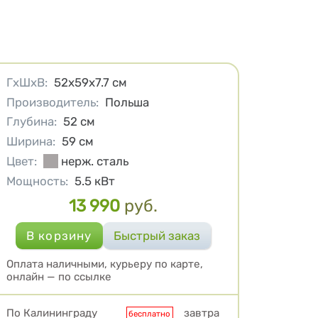
Характеристики
ГхШхВ
:
52х59х7.7
см
Производитель
:
Польша
Глубина
:
52
см
Ширина
:
59
см
Цвет
:
нерж. сталь
Мощность
:
5.5
кВт
13 990
руб.
Цена
Оплата наличными, курьеру по карте,
онлайн — по ссылке
Условия доставки
По Калининграду
завтра
бесплатно