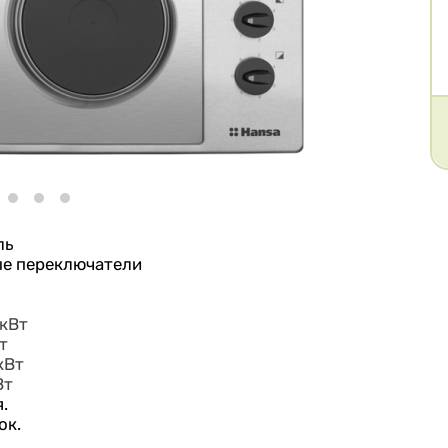
ль
ые переключатели
 кВт
т
кВт
Вт
.
ок.