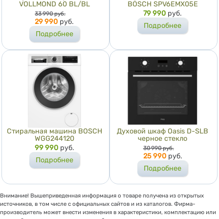
VOLLMOND 60 BL/BL
BOSCH SPV6EMX05E
Цена
Цена
79 990
руб.
33 990
руб.
29 990
руб.
Подробнее
Подробнее
Стиральная машина BOSCH
Духовой шкаф Oasis D-SLB
WGG244120
черное стекло
Цена
99 990
руб.
Цена
30 990
руб.
25 990
руб.
Подробнее
Подробнее
Внимание! Вышеприведенная информация о товаре получена из открытых
источников, в том числе с официальных сайтов и из каталогов. Фирма-
производитель может внести изменения в характеристики, комплектацию или