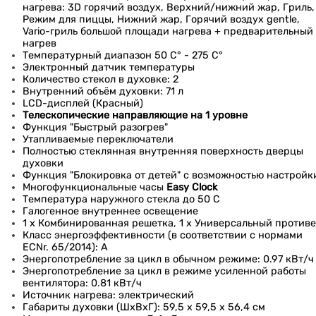
нагрева: 3D горячий воздух, Верхний/нижний жар, Гриль,
Режим для пиццы, Нижний жар, Горячий воздух gentle,
Vario-гриль большой площади нагрева + предварительный
нагрев
Температурный диапазон 50 C° - 275 C°
Электронный датчик температуры
Количество стекол в духовке: 2
Внутренний объём духовки: 71 л
LCD-дисплей (Красный)
Телескопические направляющие на 1 уровне
Функция "Быстрый разогрев"
Утапливаемые переключатели
Полностью стеклянная внутренняя поверхность дверцы
духовки
Функция "Блокировка от детей" с возможностью настройк
Многофункциональные часы
Easy Clock
Температура наружного стекла до 50 С
Галогенное внутреннее освещение
1 x Комбинированная решетка, 1 x Универсальный против
Класс энергоэффективности (в соответствии с нормами
ЕСNr. 65/2014): A
Энергопотребление за цикл в обычном режиме: 0.97 кВт/ч
Энергопотребление за цикл в режиме усиленной работы
вентилятора: 0.81 кВт/ч
Источник нагрева: электрический
Габариты духовки (ШхВхГ): 59,5 х 59,5 х 56,4 см