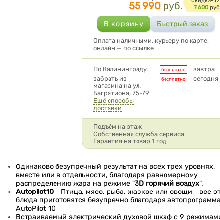
Cкидка-
1
55 990
руб.
7 600
руб
Оплата наличными, курьеру по карте,
онлайн — по ссылке
Условия доставки
По Калининграду
завтра
бесплатно
забрать из
сегодня
бесплатно
магазина на ул.
Багратиона, 75-79
Ещё способы
доставки
Подъём на этаж
Собственная служба сервиса
Гарантия на товар 1 год
Одинаково безупречный результат на всех трех уровнях,
вместе или в отдельности, благодаря равномерному
распределению жара на режиме "
3D горячий воздух
".
Autopilot10
- Птица, мясо, рыба, жаркое или овощи - все э
блюда приготовятся безупречно благодаря автопрограмм
AutoPilot 10
Встраиваемый электрический духовой шкаф с 9 режимам