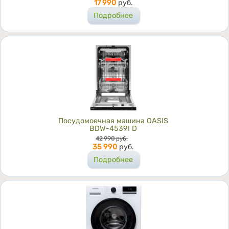
17 990
руб.
Подробнее
Посудомоечная машина OASIS
BDW-4539I D
Цена
42 990
руб.
35 990
руб.
Подробнее