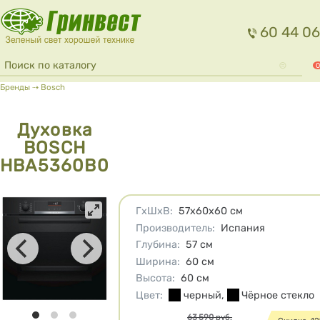
Перейти к основному содержанию
60 44 06
Форма поиска
Поиск
0
Вы здесь
Бренды
⇢
Bosch
Духовка
BOSCH
HBA5360B0
Характеристики
ГхШхВ
:
57х60х60
см
Производитель
:
Испания
Глубина
:
57
см
Ширина
:
60
см
Высота
:
60
см
Цвет
:
черный
,
Чёрное стекло
Цена
63 590
руб.