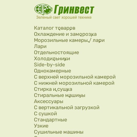
Перейти к основному содержанию
Каталог товаров
Охлаждение и заморозка
Морозильные камеры / лари
Лари
Отдельностоящие
Холодильники
Side-by-side
Однокамерные
С верхней морозильной камерой
С нижней морозильной камерой
Стирка и сушка
Стиральные машины
Аксессуары
С вертикальной загрузкой
С сушкой
Стандартные
Узкие
Сушильные машины