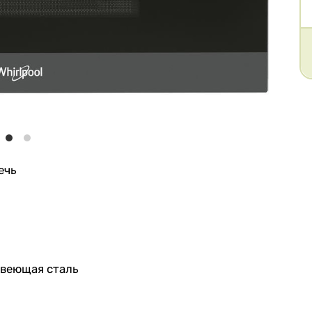
ечь
авеющая сталь