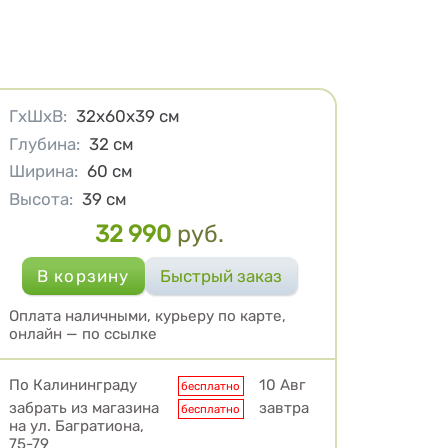
Характеристики
ГхШхВ
:
32х60х39
см
Глубина
:
32
см
Ширина
:
60
см
Высота
:
39
см
32 990
руб.
Цена
Оплата наличными, курьеру по карте,
онлайн — по ссылке
Условия доставки
По Калининграду
10 Авг
бесплатно
забрать из магазина
завтра
бесплатно
на ул. Багратиона,
75-79