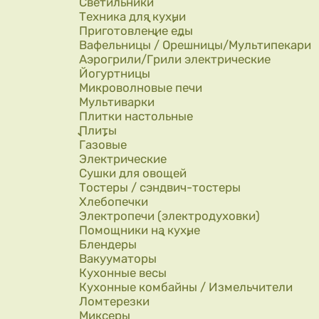
Светильники
Техника для кухни
Приготовление еды
Вафельницы / Орешницы/Мультипекари
Аэрогрили/Грили электрические
Йогуртницы
Микроволновые печи
Мультиварки
Плитки настольные
Плиты
Газовые
Электрические
Сушки для овощей
Тостеры / сэндвич-тостеры
Хлебопечки
Электропечи (электродуховки)
Помощники на кухне
Блендеры
Вакууматоры
Кухонные весы
Кухонные комбайны / Измельчители
Ломтерезки
Миксеры