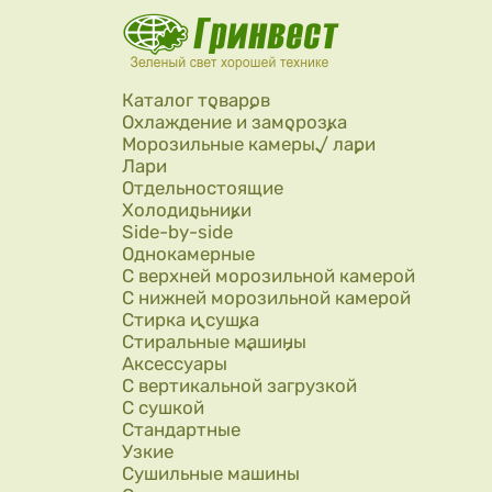
Перейти к основному содержанию
Каталог товаров
Охлаждение и заморозка
Морозильные камеры / лари
Лари
Отдельностоящие
Холодильники
Side-by-side
Однокамерные
С верхней морозильной камерой
С нижней морозильной камерой
Стирка и сушка
Стиральные машины
Аксессуары
С вертикальной загрузкой
С сушкой
Стандартные
Узкие
Сушильные машины