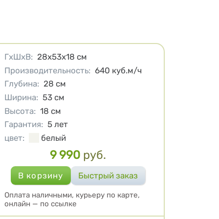
Характеристики
ГхШхВ
:
28х53х18
см
Производительность
:
640
куб.м/ч
Глубина
:
28
см
Ширина
:
53
см
Высота
:
18
см
Гарантия
:
5 лет
цвет
:
белый
9 990
руб.
Цена
Оплата наличными, курьеру по карте,
онлайн — по ссылке