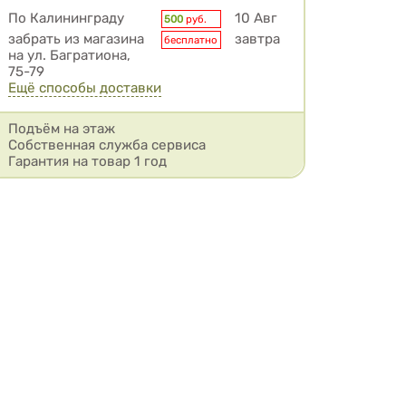
Условия доставки
По Калининграду
10 Авг
500
руб.
забрать из магазина
завтра
бесплатно
на ул. Багратиона,
75-79
Ещё способы доставки
Подъём на этаж
Собственная служба сервиса
Гарантия на товар 1 год