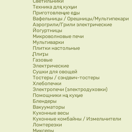
Светильники
Техника для кухни
Приготовление еды
Вафельницы / Орешницы/Мультипекари
Аэрогрили/Грили электрические
Йогуртницы
Микроволновые печи
Мультиварки
Плитки настольные
Плиты
Газовые
Электрические
Сушки для овощей
Тостеры / сэндвич-тостеры
Хлебопечки
Электропечи (электродуховки)
Помощники на кухне
Блендеры
Вакууматоры
Кухонные весы
Кухонные комбайны / Измельчители
Ломтерезки
Миксеры