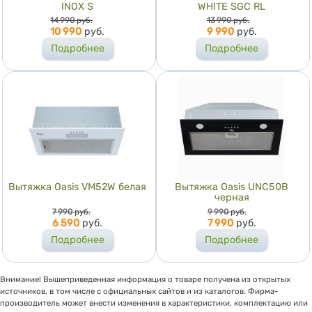
INOX S
WHITE SGC RL
Цена
Цена
14 990
руб.
13 990
руб.
10 990
руб.
9 990
руб.
Подробнее
Подробнее
Вытяжка Оasis VM52W белая
Вытяжка Оasis UNC50B
черная
Цена
Цена
7 990
руб.
9 990
руб.
6 590
руб.
7 990
руб.
Подробнее
Подробнее
Внимание! Вышеприведенная информация о товаре получена из открытых
источников, в том числе с официальных сайтов и из каталогов. Фирма-
производитель может внести изменения в характеристики, комплектацию или