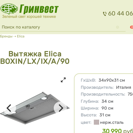
Перейти к основному содержанию
60 44 06
Форма поиска
Поиск
0
Вы здесь
Бренды
⇢
Elica
Вытяжка Elica
BOXIN/LX/IX/A/90
Характеристики
ГхШхВ
:
34х90х31
см
Производитель
:
Италия
Производительность
:
75
Глубина
:
34
см
Ширина
:
90
см
Высота
:
31
см
цвет
:
нерж.сталь
30 990
руб
Цена