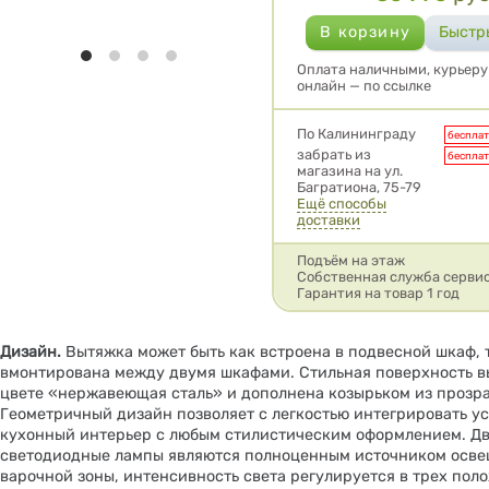
Оплата наличными, курьеру 
онлайн — по ссылке
Условия доставки
По Калининграду
беспла
забрать из
беспла
магазина на ул.
Багратиона, 75-79
Ещё способы
доставки
Подъём на этаж
Собственная служба серви
Гарантия на товар 1 год
Дизайн.
Вытяжка может быть как встроена в подвесной шкаф, 
вмонтирована между двумя шкафами. Стильная поверхность в
цвете «нержавеющая сталь» и дополнена козырьком из прозра
Геометричный дизайн позволяет с легкостью интегрировать ус
кухонный интерьер с любым стилистическим оформлением. Дв
светодиодные лампы являются полноценным источником осв
варочной зоны, интенсивность света регулируется в трех пол