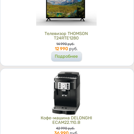
Телевизор THOMSON
T24RTE1280
Цена
14 990
руб.
12 990
руб.
Подробнее
Кофе-машина DELONGHI
ECAM22.110.B
Цена
42 990
руб.
36 990
руб.