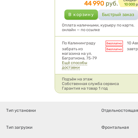
44 990
руб.
10 000
р
Оплата наличными, курьеру по карте,
онлайн — по ссылке
Условия доставки
По Калининграду
10 Ав
бесплатно
забрать из
завтр
бесплатно
магазина на ул.
Багратиона, 75-79
Ещё способы
доставки
Подъём на этаж
Собственная служба сервиса
Гарантия на товар 1 год
Тип установки
Отдельностояща
Тип загрузки
Фронтальная