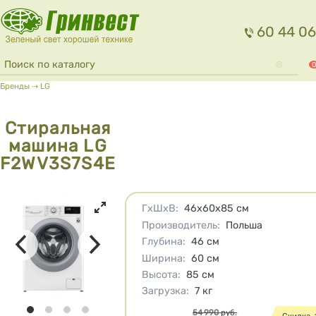
Перейти к основному содержанию
60 44 06
Форма поиска
Поиск
0
Вы здесь
Бренды
⇢
LG
Стиральная
машина LG
F2WV3S7S4E
Характеристики
ГхШхВ
:
46х60х85
см
Производитель
:
Польша
Глубина
:
46
см
Ширина
:
60
см
Высота
:
85
см
Загрузка
:
7
кг
Цена
54 990
руб.
Cкидка-