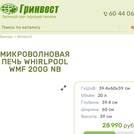
Перейти к основному содержанию
60 44 06
Форма поиска
Поиск
0
Вы здесь
Бренды
⇢
Whirlpool
МИКРОВОЛНОВАЯ
ПЕЧЬ WHIRLPOOL
WMF 200G NB
Характеристики
ГхШхВ
:
39.4х60х39
см
Объём
:
20
л
Глубина
:
39.4
см
Ширина
:
60
см
Высота
:
39
см
28 990
руб
Цена