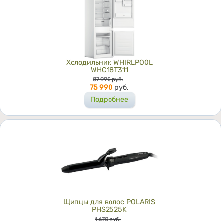
Холодильник WHIRLPOOL
WHC18T311
Цена
87 990
руб.
75 990
руб.
Подробнее
Щипцы для волос POLARIS
PHS2525K
Цена
1 670
руб.