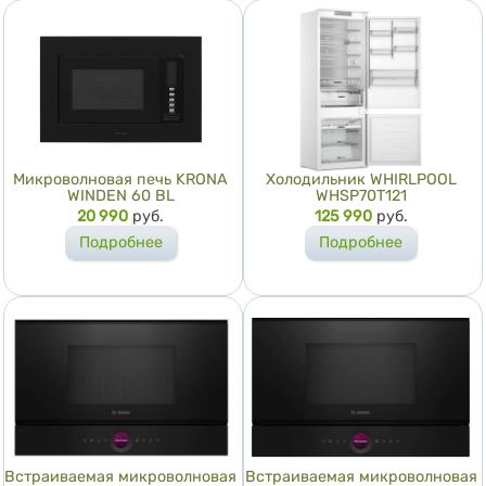
Микроволновая печь KRONA
Холодильник WHIRLPOOL
WINDEN 60 BL
WHSP70T121
Цена
20 990
руб.
Цена
125 990
руб.
Подробнее
Подробнее
Встраиваемая микроволновая
Встраиваемая микроволновая