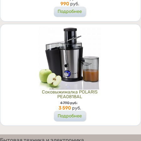
990
руб.
Подробнее
Соковыжималка POLARIS
PEA0818AL
Цена
4 790
руб.
3 590
руб.
Подробнее
Бытовая техника и электроника