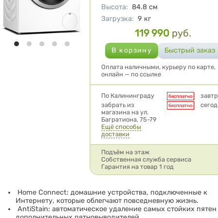
Высота
:
84.8
см
Загрузка
:
9
кг
119 990
руб.
Цена
Оплата наличными, курьеру по карте,
онлайн — по ссылке
Условия доставки
По Калининграду
завтр
бесплатно
забрать из
сегод
бесплатно
магазина на ул.
Багратиона, 75-79
Ещё способы
доставки
Подъём на этаж
Собственная служба сервиса
Гарантия на товар 1 год
Home Connect: домашние устройства, подключенные к
Интернету, которые облегчают повседневную жизнь.
AntiStain: автоматическое удаление самых стойких пятен
дополнительных пятновыводителей.