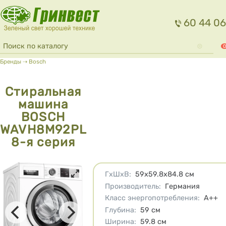
Перейти к основному содержанию
60 44 06
Форма поиска
Поиск
0
Вы здесь
Бренды
⇢
Bosch
Стиральная
машина
BOSCH
WAVH8M92PL
8-я серия
Характеристики
ГхШхВ
:
59х59.8х84.8
см
Производитель
:
Германия
Класс энергопотребления
:
A++
Глубина
:
59
см
Ширина
:
59.8
см