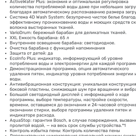
ActiveWater Plus: экономия и оптимальная регулировка
количества потребляемой воды даже при небольших загру
благодаря автоматическому распознаванию размера загру
Система 4D Wash System: безупречно чистое белье благо
эффективному проникновению воды и моющих средств ск
волокна выстиранных тканей.
VarioDrum: бережный барабан для деликатных тканей.
XXL Емкость барабана: 65 л
Внутреннее освещение барабана: светодиодное.
Очистка барабана с функцией напоминания
Защита от детей: да
EcoInfo Plus: индикатор, информирующий об уровне
потребления воды и электроэнергии для каждой програм
Демонстрационная программа, опция автоматического
удаления пятен, индикатор уровня потребления энергии 
воды.
Антивибрационная конструкция: уникальная конструкци
боковой пластины, снижающая шум при вращении и вибр
Большой светодиодный дисплей с информацией о ходе
программы, выборе температуры, настройке скорости,
времени, оставшемся до окончания и 24-часовой отсрочк
окончании стирки, выборе программы удаления пятен и
индикаторе расхода.
AquaStop: гарантия Bosch, в случае повреждения, вызван
пролитой водой, — на весь срок службы устройства.*
1
Контроль избытка пены: Контроль количества пены
Дополнительная шумоизоляция стиральной машины снизу