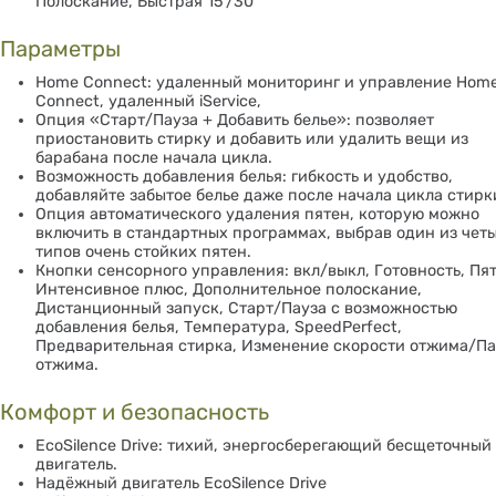
Полоскание, Быстрая 15’/30’
Параметры
Home Connect: удаленный мониторинг и управление Hom
Connect, удаленный iService,
Опция «Старт/Пауза + Добавить белье»: позволяет
приостановить стирку и добавить или удалить вещи из
барабана после начала цикла.
Возможность добавления белья: гибкость и удобство,
добавляйте забытое белье даже после начала цикла стирк
Опция автоматического удаления пятен, которую можно
включить в стандартных программах, выбрав один из чет
типов очень стойких пятен.
Кнопки сенсорного управления: вкл/выкл, Готовность, Пят
Интенсивное плюс, Дополнительное полоскание,
Дистанционный запуск, Старт/Пауза с возможностью
добавления белья, Температура, SpeedPerfect,
Предварительная стирка, Изменение скорости отжима/Па
отжима.
Комфорт и безопасность
EcoSilence Drive: тихий, энергосберегающий бесщеточный
двигатель.
Надёжный двигатель EcoSilence Drive