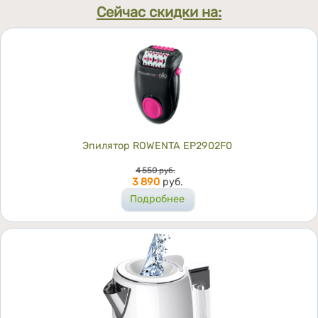
Сейчас скидки на:
Эпилятор ROWENTA EP2902F0
Цена
4 550
руб.
3 890
руб.
Подробнее