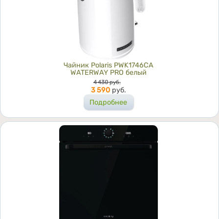
Чайник Polaris PWK1746CA
WATERWAY PRO белый
Цена
4 430
руб.
3 590
руб.
Подробнее