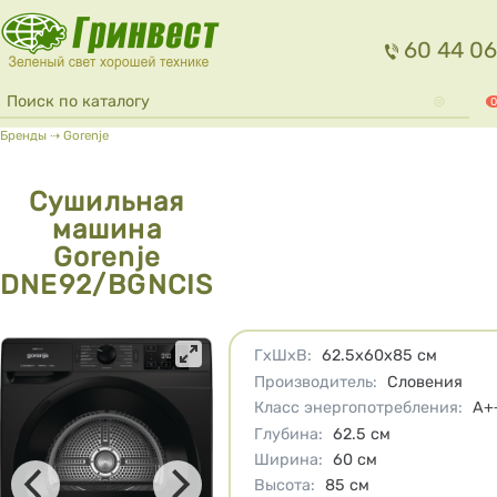
Перейти к основному содержанию
60 44 06
Форма поиска
Поиск
0
Вы здесь
Бренды
⇢
Gorenje
Сушильная
машина
Gorenje
DNE92/BGNCIS
Характеристики
ГхШхВ
:
62.5х60х85
см
Производитель
:
Словения
Класс энергопотребления
:
A+
Глубина
:
62.5
см
Ширина
:
60
см
Высота
:
85
см