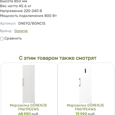
Высота 850 мм
Вес нетто 45.6 кг
Напряжение 220-240 B
Мощность подключения 800 Вт
Артикул
:
DNE92/BGNCIS
Бренд:
Gorenje
Сравнить
Сравнить
С этим товаром также смотрят
Морозилка GORENJE
Морозилка GORENJE
FN619EEW5
FN619EAW6
Цена
68 990
руб.
Цена
72 990
руб.