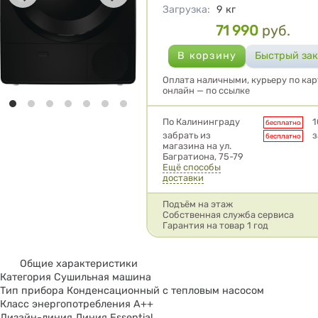
Загрузка
:
9
кг
71 990
руб.
Цена
Оплата наличными, курьеру по кар
онлайн — по ссылке
Условия доставки
По Калининграду
1
бесплатно
забрать из
з
бесплатно
магазина на ул.
Багратиона, 75-79
Ещё способы
доставки
Подъём на этаж
Собственная служба сервиса
Гарантия на товар 1 год
Общие характеристики
Категория Сушильная машина
Тип прибора Конденсационный с тепловым насосом
Класс энергопотребления A++
Дизайн-линия Линия Essential