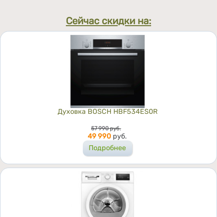
Сейчас скидки на:
Духовка BOSCH HBF534ES0R
Цена
57 990
руб.
49 990
руб.
Подробнее