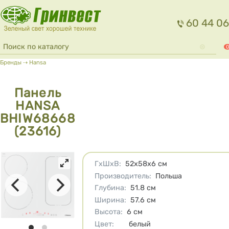
Перейти к основному содержанию
60 44 06
Форма поиска
Поиск
0
Вы здесь
Бренды
⇢
Hansa
Панель
HANSA
BHIW68668
(23616)
Характеристики
ГхШхВ
:
52x58x6
см
Производитель
:
Польша
Глубина
:
51.8
см
Ширина
:
57.6
см
Высота
:
6
см
Цвет
:
белый