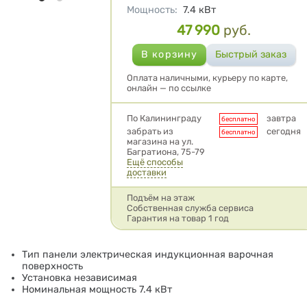
Мощность
:
7.4
кВт
47 990
руб.
Цена
Оплата наличными, курьеру по карте,
онлайн — по ссылке
Условия доставки
По Калининграду
завтра
бесплатно
забрать из
сегодня
бесплатно
магазина на ул.
Багратиона, 75-79
Ещё способы
доставки
Подъём на этаж
Собственная служба сервиса
Гарантия на товар 1 год
Тип панели электрическая индукционная варочная
поверхность
Установка независимая
Номинальная мощность 7.4 кВт