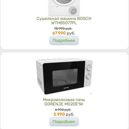
Сушильная машина BOSCH
WTH85077PL
Цена
75 990
руб.
67 990
руб.
Подробнее
Микроволновая печь
GORENJE MO20E1W
Цена
6 990
руб.
5 990
руб.
Подробнее