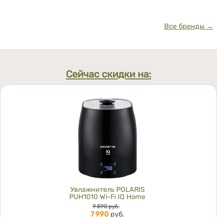
Все бренды →
Сейчас скидки на:
Увлажнитель POLARIS
PUH1010 Wi-Fi IQ Home
Цена
9 590
руб.
7 990
руб.