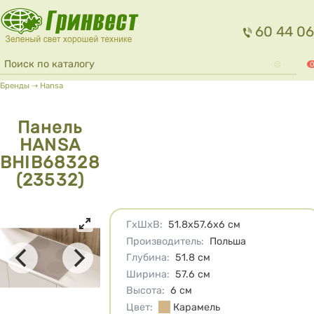
Перейти к основному содержанию
60 44 06
Форма поиска
Поиск
0
Вы здесь
Бренды
⇢
Hansa
Панель
HANSA
BHIB68328
(23532)
Характеристики
ГхШхВ
:
51.8х57.6х6
см
Производитель
:
Польша
Глубина
:
51.8
см
Ширина
:
57.6
см
Высота
:
6
см
Цвет
:
Карамель