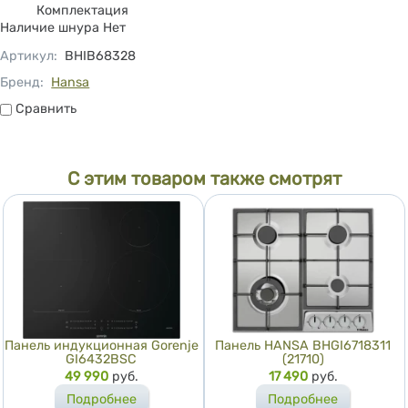
Комплектация
Наличие шнура Нет
Артикул
:
BHIB68328
Бренд:
Hansa
Сравнить
Сравнить
С этим товаром также смотрят
Панель индукционная Gorenje
Панель HANSA BHGI6718311
GI6432BSC
(21710)
Цена
49 990
руб.
Цена
17 490
руб.
Подробнее
Подробнее