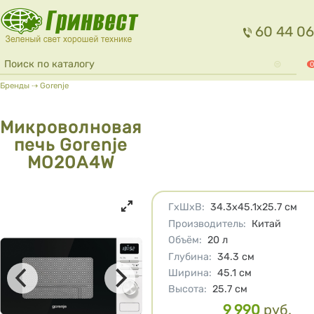
Перейти к основному содержанию
60 44 06
Форма поиска
Поиск
0
Вы здесь
Бренды
⇢
Gorenje
Микроволновая
печь Gorenje
MO20A4W
Характеристики
ГхШхВ
:
34.3х45.1х25.7
см
Производитель
:
Китай
Объём
:
20
л
Глубина
:
34.3
см
Ширина
:
45.1
см
Высота
:
25.7
см
9 990
руб.
Цена