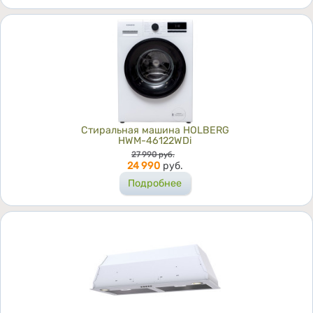
Стиральная машина HOLBERG
HWM-46122WDi
Цена
27 990
руб.
24 990
руб.
Подробнее