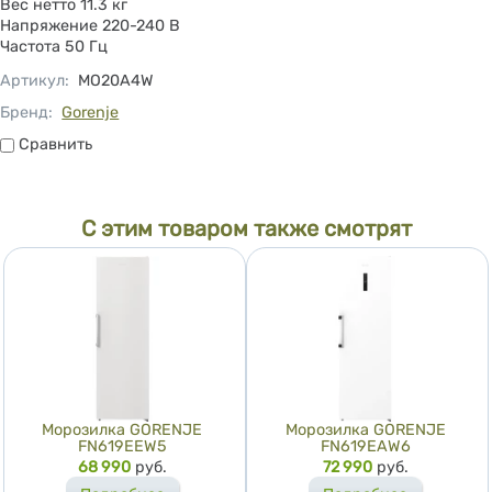
Вес нетто 11.3 кг
Напряжение 220-240 B
Частота 50 Гц
Артикул
:
MO20A4W
Бренд:
Gorenje
Сравнить
Сравнить
С этим товаром также смотрят
Морозилка GORENJE
Морозилка GORENJE
FN619EEW5
FN619EAW6
Цена
68 990
руб.
Цена
72 990
руб.