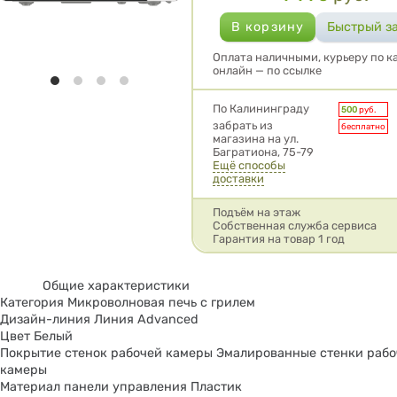
Оплата наличными, курьеру по ка
онлайн — по ссылке
Условия доставки
По Калининграду
500
руб.
забрать из
бесплатно
магазина на ул.
Багратиона, 75-79
Ещё способы
доставки
Подъём на этаж
Собственная служба сервиса
Гарантия на товар 1 год
Общие характеристики
Категория Микроволновая печь с грилем
Дизайн-линия Линия Advanced
Цвет Белый
Покрытие стенок рабочей камеры Эмалированные стенки рабо
камеры
Материал панели управления Пластик