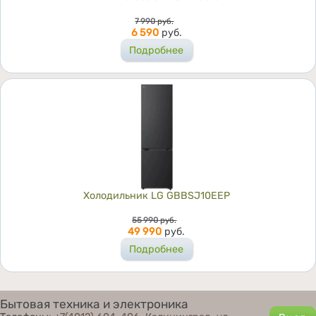
Цена
7 990
руб.
6 590
руб.
Подробнее
Холодильник LG GBBSJ10EEP
Цена
55 990
руб.
49 990
руб.
Подробнее
Бытовая техника и электроника