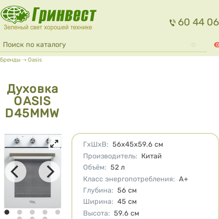
Перейти к основному содержанию
60 44 06
Форма поиска
Поиск
0
Вы здесь
Бренды
⇢
Oasis
Духовка
OASIS
D45MMW
Характеристики
ГхШхВ
:
56х45х59.6
см
Производитель
:
Китай
Объём
:
52
л
Класс энергопотребления
:
A+
Глубина
:
56
см
Ширина
:
45
см
Высота
:
59.6
см