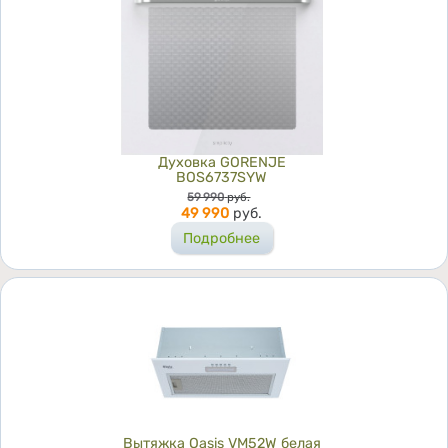
Духовка GORENJE
BOS6737SYW
Цена
59 990
руб.
49 990
руб.
Подробнее
Вытяжка Оasis VM52W белая