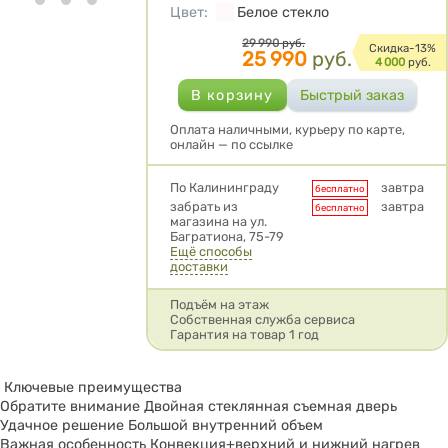
Цвет
:
Белое стекло
Цена
29 990
руб.
Cкидка-
13%
25 990
руб.
4 000
руб.
Оплата наличными, курьеру по карте,
онлайн — по ссылке
Условия доставки
По Калининграду
завтра
бесплатно
забрать из
завтра
бесплатно
магазина на ул.
Багратиона, 75-79
Ещё способы
доставки
Подъём на этаж
Собственная служба сервиса
Гарантия на товар 1 год
Ключевые преимущества
Обратите внимание Двойная стеклянная съемная дверь
Удачное решение Большой внутренний объем
Важная особенность Конвекция+верхний и нижний нагрев