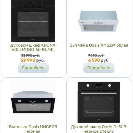
Духовой шкаф KRONA
Вытяжка Оasis VM52W белая
VOLLMOND 60 BL/BL
Цена
Цена
33 990
руб.
7 990
руб.
29 990
руб.
6 590
руб.
Подробнее
Подробнее
Вытяжка Оasis UNC50B
Духовой шкаф Oasis D-SLB
черная
черное стекло