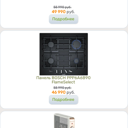
Цена
55 990
руб.
49 990
руб.
Подробнее
Панель BOSCH PPP6A6B90
FlameSelect
Цена
55 990
руб.
46 990
руб.
Подробнее