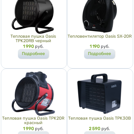
Тепловая пушка Oasis
Тепловентилятор Oasis SX-20R
TPK20RB черный
Цена
1 990
руб.
Цена
1 190
руб.
Подробнее
Подробнее
Тепловая пушка Oasis TPK20R
Тепловая пушка Oasis TPK30B
красный
Цена
1 990
руб.
Цена
2 590
руб.