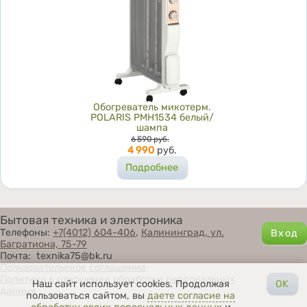
Обогреватель микотерм.
POLARIS PMH1534 белый/
шампа
Цена
6 590
руб.
4 990
руб.
Подробнее
Бытовая техника и электроника
Телефоны:
+7(4012) 604-406
,
Калининград, ул.
Багратиона, 75-79
Почта: texnika75@bk.ru
Пользовательское соглашение
Политика в отношении обработки персональных
Наш сайт использует cookies. Продолжая
OK
данных
пользоваться сайтом, вы
даете согласие на