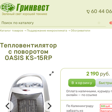
Перейти к основному содержанию
60 44 06
Форма поиска
Поиск
0
Вы здесь
Каталог товаров
⇢
Поддержание микроклимата
⇢
Обогреватели
Тепловентилятор
с поворотом
OASIS KS-15RP
2 190
руб.
Цена
Оплата наличными, курьеру п
онлайн — по ссылке
Условия доставки
По Калининграду
500
руб.
забрать из
бесплатн