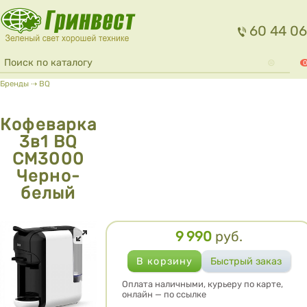
Перейти к основному содержанию
60 44 06
Форма поиска
Поиск
0
Вы здесь
Бренды
⇢
BQ
Кофеварка
3в1 BQ
CM3000
Черно-
белый
9 990
руб.
Цена
Оплата наличными, курьеру по карте,
онлайн — по ссылке