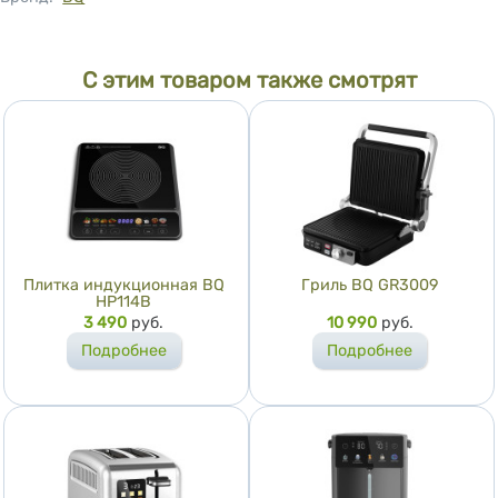
С этим товаром также смотрят
Плитка индукционная BQ
Гриль BQ GR3009
HP114B
Цена
3 490
руб.
Цена
10 990
руб.
Подробнее
Подробнее