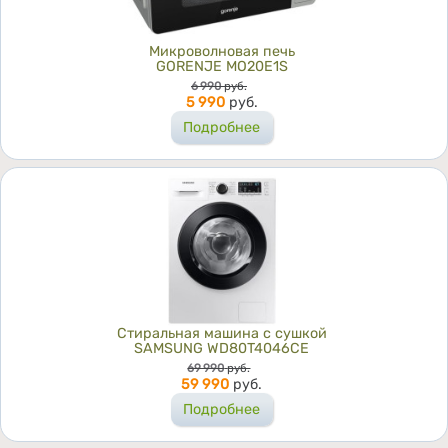
Микроволновая печь
GORENJE MO20E1S
Цена
6 990
руб.
5 990
руб.
Подробнее
Стиральная машина с сушкой
SAMSUNG WD80T4046CE
Цена
69 990
руб.
59 990
руб.
Подробнее