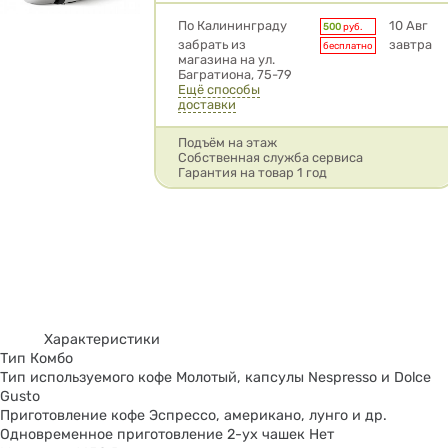
Условия доставки
По Калининграду
10 Авг
500
руб.
забрать из
завтра
бесплатно
магазина на ул.
Багратиона, 75-79
Ещё способы
доставки
Подъём на этаж
Собственная служба сервиса
Гарантия на товар 1 год
Характеристики
Тип Комбо
Тип используемого кофе Молотый, капсулы Nespresso и Dolce
Gusto
Приготовление кофе Эспрессо, американо, лунго и др.
Одновременное приготовление 2-ух чашек Нет