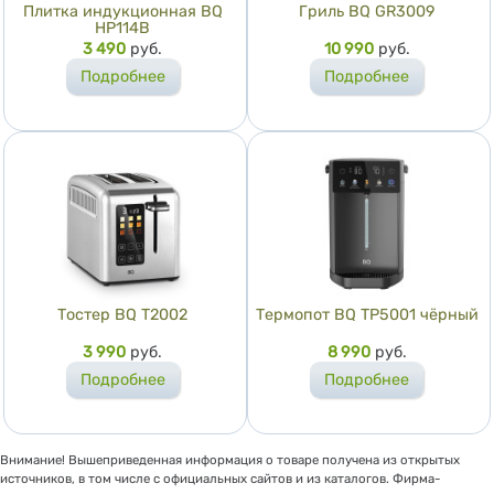
Плитка индукционная BQ
Гриль BQ GR3009
HP114B
Цена
3 490
руб.
Цена
10 990
руб.
Подробнее
Подробнее
Тостер BQ T2002
Термопот BQ TP5001 чёрный
Цена
3 990
руб.
Цена
8 990
руб.
Подробнее
Подробнее
Внимание! Вышеприведенная информация о товаре получена из открытых
источников, в том числе с официальных сайтов и из каталогов. Фирма-