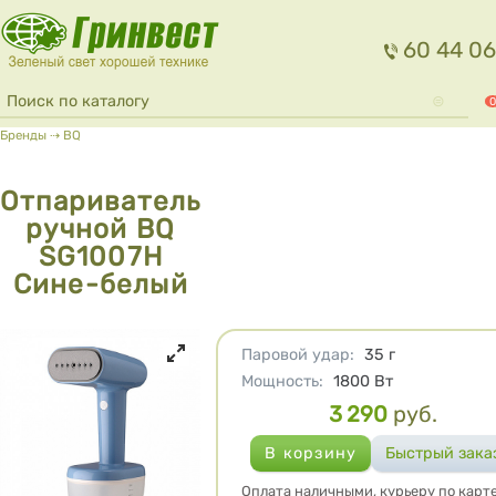
Перейти к основному содержанию
60 44 06
Форма поиска
Поиск
0
Вы здесь
Бренды
⇢
BQ
Отпариватель
ручной BQ
SG1007H
Сине-белый
Характеристики
Паровой удар
:
35
г
Мощность
:
1800
Вт
3 290
руб.
Цена
Оплата наличными, курьеру по карте