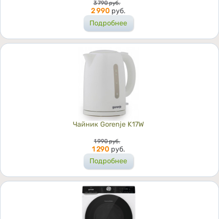
Цена
3 790
руб.
2 990
руб.
Подробнее
Чайник Gorenje K17W
Цена
1 990
руб.
1 290
руб.
Подробнее