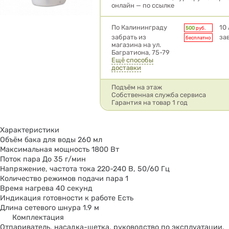
онлайн — по ссылке
Условия доставки
По Калининграду
10
500
руб.
забрать из
за
бесплатно
магазина на ул.
Багратиона, 75-79
Ещё способы
доставки
Подъём на этаж
Собственная служба сервиса
Гарантия на товар 1 год
Характеристики
Объём бака для воды 260 мл
Максимальная мощность 1800 Вт
Поток пара До 35 г/мин
Напряжение, частота тока 220-240 В, 50/60 Гц
Количество режимов подачи пара 1
Время нагрева 40 секунд
Индикация готовности к работе Есть
Длина сетевого шнура 1.9 м
Комплектация
Отпариватель, насадка-щетка, руководство по эксплуатации,