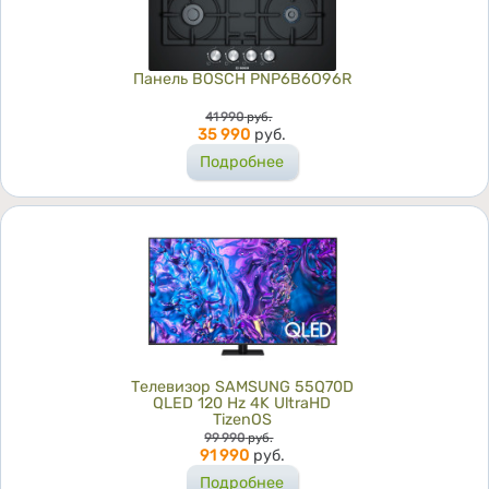
Панель BOSCH PNP6B6O96R
Цена
41 990
руб.
35 990
руб.
Подробнее
Телевизор SAMSUNG 55Q70D
QLED 120 Hz 4K UltraHD
TizenOS
Цена
99 990
руб.
91 990
руб.
Подробнее