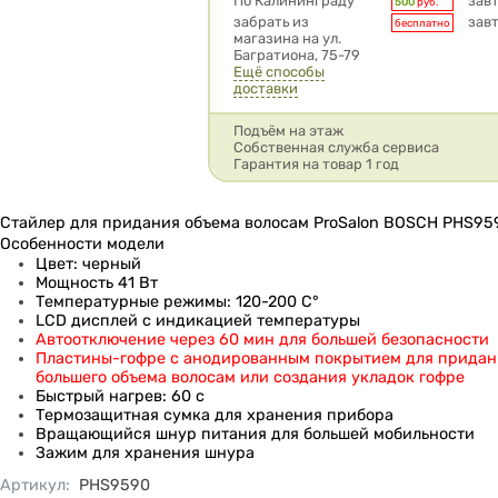
Условия доставки
По Калининграду
зав
500
руб.
забрать из
зав
бесплатно
магазина на ул.
Багратиона, 75-79
Ещё способы
доставки
Подъём на этаж
Собственная служба сервиса
Гарантия на товар 1 год
Стайлер для придания объема волосам ProSalon BOSCH PHS95
Особенности модели
Цвет: черный
Мощность 41 Вт
Температурные режимы: 120-200 C°
LCD дисплей с индикацией температуры
Автоотключение через 60 мин для большей безопасности
Пластины-гофре с анодированным покрытием для прида
большего объема волосам или создания укладок гофре
Быстрый нагрев: 60 с
Термозащитная сумка для хранения прибора
Вращающийся шнур питания для большей мобильности
Зажим для хранения шнура
Артикул
:
PHS9590