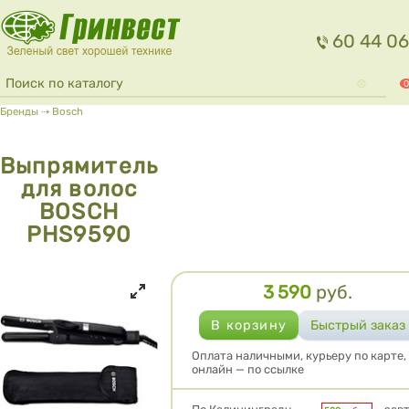
Перейти к основному содержанию
60 44 06
Форма поиска
Поиск
0
Вы здесь
Бренды
⇢
Bosch
Выпрямитель
для волос
BOSCH
PHS9590
3 590
руб.
Цена
Оплата наличными, курьеру по карте,
онлайн — по ссылке