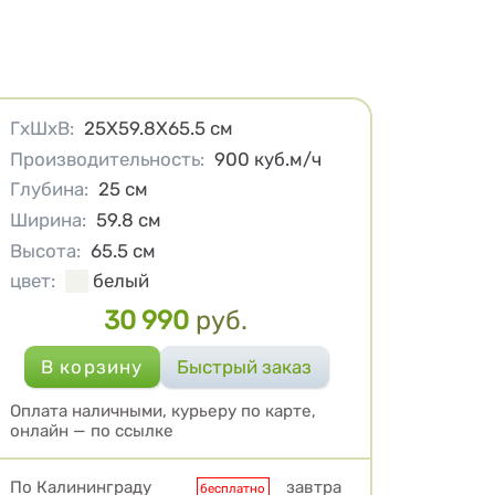
Характеристики
ГхШхВ
:
25Х59.8Х65.5
см
Производительность
:
900
куб.м/ч
Глубина
:
25
см
Ширина
:
59.8
см
Высота
:
65.5
см
цвет
:
белый
30 990
руб.
Цена
Оплата наличными, курьеру по карте,
онлайн — по ссылке
Условия доставки
По Калининграду
завтра
бесплатно