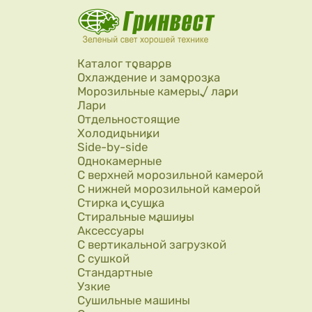
Перейти к основному содержанию
Каталог товаров
Охлаждение и заморозка
Морозильные камеры / лари
Лари
Отдельностоящие
Холодильники
Side-by-side
Однокамерные
С верхней морозильной камерой
С нижней морозильной камерой
Стирка и сушка
Стиральные машины
Аксессуары
С вертикальной загрузкой
С сушкой
Стандартные
Узкие
Сушильные машины