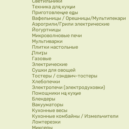
Светильники
Техника для кухни
Приготовление еды
Вафельницы / Орешницы/Мультипекари
Аэрогрили/Грили электрические
Йогуртницы
Микроволновые печи
Мультиварки
Плитки настольные
Плиты
Газовые
Электрические
Сушки для овощей
Тостеры / сэндвич-тостеры
Хлебопечки
Электропечи (электродуховки)
Помощники на кухне
Блендеры
Вакууматоры
Кухонные весы
Кухонные комбайны / Измельчители
Ломтерезки
Миксеры